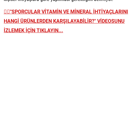
👉🏼
"SPORCULAR VİTAMİN VE MİNERAL İHTİYAÇLARINI
HANGİ ÜRÜNLERDEN KARŞILAYABİLİR?" VİDEOSUNU
İZLEMEK İÇİN TIKLAYIN...