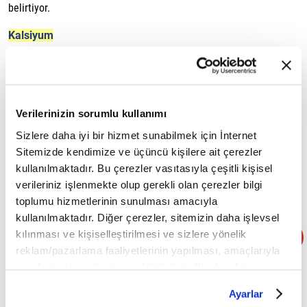
belirtiyor.
Kalsiyum
Kalsiyum yalnızca kemik sağlığı için değil, kasların doğru şekilde
çalışabilmesi için de gereklidir. Uzman Diyetisyen İrem Tufan,
kalsiyum ve magnezyum arasında belirli bir denge bulunması
Verilerinizin sorumlu kullanımı
gerektiğini, bu dengenin bozulmasının kas krampları ve kas
Sizlere daha iyi bir hizmet sunabilmek için İnternet
ağrıları gibi sorunlara yol açabileceğini ifade ediyor.
Sitemizde kendimize ve üçüncü kişilere ait çerezler
kullanılmaktadır. Bu çerezler vasıtasıyla çeşitli kişisel
D vitamini
verileriniz işlenmekte olup gerekli olan çerezler bilgi
Her ne kadar vitamin olarak adlandırılsa da D vitamini vücutta
toplumu hizmetlerinin sunulması amacıyla
kullanılmaktadır. Diğer çerezler, sitemizin daha işlevsel
hormon benzeri görevler üstlenir. D vitamini eksikliğinin
kılınması ve kişiselleştirilmesi ve sizlere yönelik
bağışıklık sisteminden hormonal dengeye, kas fonksiyonlarından
reklam/pazarlama faaliyetlerinin yapılması, amaçlarıyla
sportif performansa kadar birçok alanı etkileyebileceğini belirten
sınırlı olarak açık rızanız dahilinde kullanılacaktır.
Tufan, sporcuların D vitamini seviyelerini takip etmelerinin
Çerezlere ilişkin tercihlerinizi çerez paneli vasıtasıyla
Ayarlar
belirleyebilirsiniz. Çerezlere ilişkin detaylı bilgi için
önemine dikkat çekiyor.