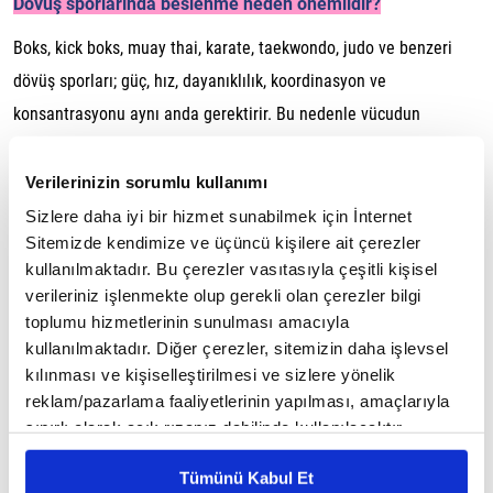
Dövüş sporlarında beslenme neden önemlidir?
Boks, kick boks, muay thai, karate, taekwondo, judo ve benzeri
dövüş sporları; güç, hız, dayanıklılık, koordinasyon ve
konsantrasyonu aynı anda gerektirir. Bu nedenle vücudun
antrenman sırasında ihtiyaç duyduğu enerjiyi sağlayacak ve
sonrasında toparlanmayı destekleyecek bir beslenme planı
Verilerinizin sorumlu kullanımı
oluşturmak önemlidir.
Sizlere daha iyi bir hizmet sunabilmek için İnternet
Sitemizde kendimize ve üçüncü kişilere ait çerezler
Doğru beslenme, enerji seviyelerinin korunmasına, performansın
kullanılmaktadır. Bu çerezler vasıtasıyla çeşitli kişisel
desteklenmesine ve egzersiz sonrası iyileşme sürecinin verimli
verileriniz işlenmekte olup gerekli olan çerezler bilgi
toplumu hizmetlerinin sunulması amacıyla
ilerlemesine yardımcı olabilir.
kullanılmaktadır. Diğer çerezler, sitemizin daha işlevsel
Antrenmandan önce neler yenmelidir?
kılınması ve kişiselleştirilmesi ve sizlere yönelik
reklam/pazarlama faaliyetlerinin yapılması, amaçlarıyla
Antrenmandan yaklaşık 2-3 saat önce karbonhidrat ve protein
sınırlı olarak açık rızanız dahilinde kullanılacaktır.
içeren dengeli bir öğün tüketmek iyi bir tercih olabilir. Bu öğün
Çerezlere ilişkin tercihlerinizi çerez paneli vasıtasıyla
hem enerji sağlayabilir hem de uzun süren antrenmanlarda
Tümünü Kabul Et
belirleyebilirsiniz. Çerezlere ilişkin detaylı bilgi için