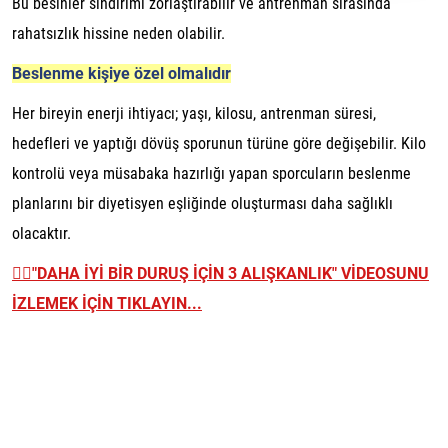
Bu besinler sindirimi zorlaştırabilir ve antrenman sırasında
rahatsızlık hissine neden olabilir.
Beslenme kişiye özel olmalıdır
Her bireyin enerji ihtiyacı; yaşı, kilosu, antrenman süresi,
hedefleri ve yaptığı dövüş sporunun türüne göre değişebilir. Kilo
kontrolü veya müsabaka hazırlığı yapan sporcuların beslenme
planlarını bir diyetisyen eşliğinde oluşturması daha sağlıklı
olacaktır.
👉🏼
"DAHA İYİ BİR DURUŞ İÇİN 3 ALIŞKANLIK" VİDEOSUNU
İZLEMEK İÇİN TIKLAYIN...