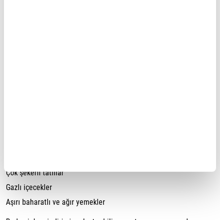
Terleme ile birlikte vücut önemli miktarda sıvı kaybeder.
Antrenman öncesinde, sırasında ve sonrasında düzenli su
tüketmek performansın korunmasına ve toparlanma sürecine
destek olur.
Uzun süren veya yoğun tempolu antrenmanlarda elektrolit
dengesini korumak da önem kazanabilir.
Kaçınılması gereken besinler
Dövüş sporu öncesinde şu besinleri sınırlamak faydalı olabilir:
Aşırı yağlı yiyecekler
Kızartmalar
Çok şekerli tatlılar
Gazlı içecekler
Aşırı baharatlı ve ağır yemekler