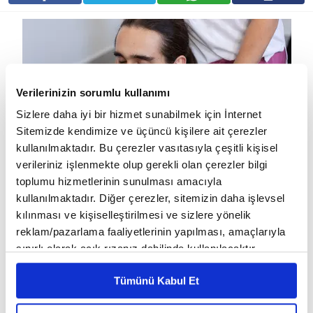
Verilerinizin sorumlu kullanımı
Sizlere daha iyi bir hizmet sunabilmek için İnternet
Sitemizde kendimize ve üçüncü kişilere ait çerezler
kullanılmaktadır. Bu çerezler vasıtasıyla çeşitli kişisel
verileriniz işlenmekte olup gerekli olan çerezler bilgi
toplumu hizmetlerinin sunulması amacıyla
Günümüzde özellikle masa başı çalışma, uzun süre telefon
kullanılmaktadır. Diğer çerezler, sitemizin daha işlevsel
kullanımı ve hareketsiz yaşam tarzı postür bozukluklarının en
kılınması ve kişiselleştirilmesi ve sizlere yönelik
büyük nedenleri arasında yer alıyor. Omuzların öne düşmesi,
reklam/pazarlama faaliyetlerinin yapılması, amaçlarıyla
sınırlı olarak açık rızanız dahilinde kullanılacaktır.
başın öne doğru taşınması, bel bölgesinde ağrı ve sırt
Çerezlere ilişkin tercihlerinizi çerez paneli vasıtasıyla
kamburluğu gibi problemler hem estetik görünümü hem de
Tümünü Kabul Et
belirleyebilirsiniz. Çerezlere ilişkin detaylı bilgi için
yaşam kalitesini olumsuz etkiliyor.
Ayarlar butonuna tıklayabilir,
Çerez Bilgilendirme