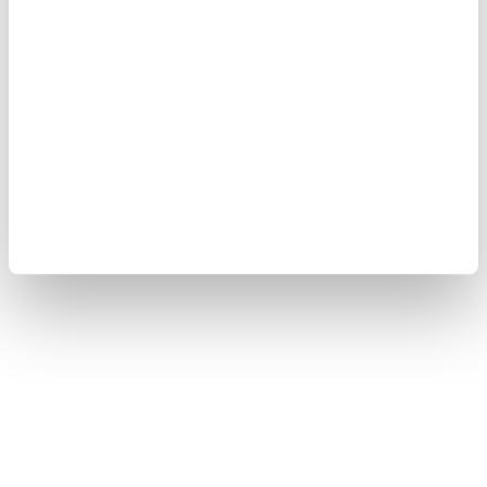
En önemli nokta ise sürekliliktir. Haftada birkaç gün yapılan kısa
egzersizler bile zamanla gözle görülür bir değişim sağlar. Postür
düzeltme süreci sabır ister ancak doğru bir programla ev
ortamında bile etkili sonuçlar almak mümkündür.
👉🏼
"HAFTADA 2 GÜN SPOR YAPMAK YETERLİ Mİ?"
VİDEOSUNU İZLEMEK İÇİN TIKLAYIN...