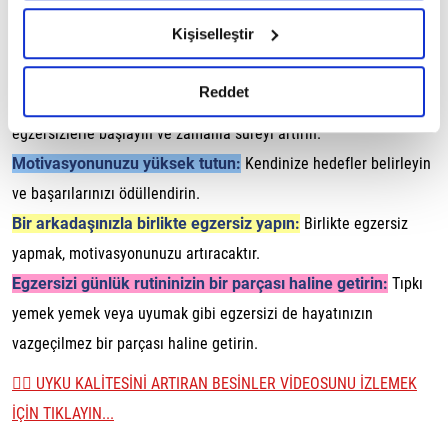
hazırlanmış olan İnternet Sitesi Aydınlatma Metnimizi
bedeninizi hareket ettirir hem de zihninizi dinlendirir.
Kişiselleştir
okumak ve sitemizi ziyaretiniz kapsamında
Egzersizi Hayatınıza Nasıl Sığdırabilirsiniz?
gerçekleştirilen veri işleme faaliyetleri ile ilgili daha
detaylı bilgi almak için lütfen
tıklayınız.
Reddet
Küçük başlayın:
Her gün yapabileceğiniz kısa süreli
egzersizlerle başlayın ve zamanla süreyi artırın.
Motivasyonunuzu yüksek tutun:
Kendinize hedefler belirleyin
ve başarılarınızı ödüllendirin.
Bir arkadaşınızla birlikte egzersiz yapın:
Birlikte egzersiz
yapmak, motivasyonunuzu artıracaktır.
Egzersizi günlük rutininizin bir parçası haline getirin:
Tıpkı
yemek yemek veya uyumak gibi egzersizi de hayatınızın
vazgeçilmez bir parçası haline getirin.
👉🏼 UYKU KALİTESİNİ ARTIRAN BESİNLER VİDEOSUNU İZLEMEK
İÇİN TIKLAYIN...