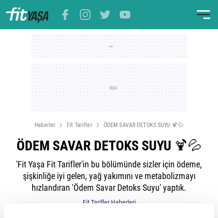
Haberler
Fit Tarifler
ÖDEM SAVAR DETOKS SUYU 🍹💦
ÖDEM SAVAR DETOKS SUYU 🍹💦
'Fit Yaşa Fit Tarifler'in bu bölümünde sizler için ödeme,
şişkinliğe iyi gelen, yağ yakımını ve metabolizmayı
hızlandıran 'Ödem Savar Detoks Suyu' yaptık.
Fit Tarifler Haberleri
03 Nisan 2023 13:26 Güncellenme: 03 Nisan 2023 Pazartesi 16:20