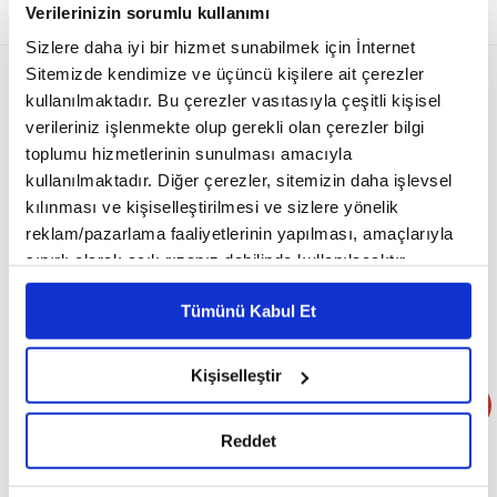
Verilerinizin sorumlu kullanımı
Sizlere daha iyi bir hizmet sunabilmek için İnternet
Sitemizde kendimize ve üçüncü kişilere ait çerezler
kullanılmaktadır. Bu çerezler vasıtasıyla çeşitli kişisel
verileriniz işlenmekte olup gerekli olan çerezler bilgi
toplumu hizmetlerinin sunulması amacıyla
kullanılmaktadır. Diğer çerezler, sitemizin daha işlevsel
kılınması ve kişiselleştirilmesi ve sizlere yönelik
reklam/pazarlama faaliyetlerinin yapılması, amaçlarıyla
sınırlı olarak açık rızanız dahilinde kullanılacaktır.
Çerezlere ilişkin tercihlerinizi çerez paneli vasıtasıyla
Tümünü Kabul Et
belirleyebilirsiniz. Çerezlere ilişkin detaylı bilgi için
Malzemelerimiz:
Ayarlar butonuna tıklayabilir,
Çerez Bilgilendirme
- Kereviz sapı
Metnimizi ziyaret edebilirsiniz.
Kişiselleştir
- Maydanoz
6698 sayılı Kişisel Verilerin Korunması Kanunu uyarınca
hazırlanmış olan İnternet Sitesi Aydınlatma Metnimizi
- Taze nane
Reddet
okumak ve sitemizi ziyaretiniz kapsamında
- Dereotu
gerçekleştirilen veri işleme faaliyetleri ile ilgili daha
- Yarım limon suyu