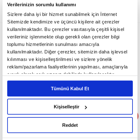
Fit Tarifler Haberleri
Verilerinizin sorumlu kullanımı
11 Nisan 2023 11:22 Güncellenme: 11 Nisan 2023 Salı 11:43
Sizlere daha iyi bir hizmet sunabilmek için İnternet
Sitemizde kendimize ve üçüncü kişilere ait çerezler
kullanılmaktadır. Bu çerezler vasıtasıyla çeşitli kişisel
verileriniz işlenmekte olup gerekli olan çerezler bilgi
toplumu hizmetlerinin sunulması amacıyla
kullanılmaktadır. Diğer çerezler, sitemizin daha işlevsel
kılınması ve kişiselleştirilmesi ve sizlere yönelik
reklam/pazarlama faaliyetlerinin yapılması, amaçlarıyla
sınırlı olarak açık rızanız dahilinde kullanılacaktır.
Çerezlere ilişkin tercihlerinizi çerez paneli vasıtasıyla
Tümünü Kabul Et
belirleyebilirsiniz. Çerezlere ilişkin detaylı bilgi için
Ayarlar butonuna tıklayabilir,
Çerez Bilgilendirme
-Sahura muhakkak kalkın sağlığınızı riske atmayın.
Metnimizi ziyaret edebilirsiniz.
Kişiselleştir
6698 sayılı Kişisel Verilerin Korunması Kanunu uyarınca
-İftara çorba ve salatayla başlayın.
hazırlanmış olan İnternet Sitesi Aydınlatma Metnimizi
Reddet
-Sıvı tüketimine dikkat edin.
okumak ve sitemizi ziyaretiniz kapsamında
gerçekleştirilen veri işleme faaliyetleri ile ilgili daha
-İftardan sonra aralıklarla küçük porsiyonlar şeklinde beslenin.