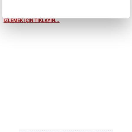
👉🏼
"SPORCULAR VİTAMİN VE MİNERAL İHTİYAÇLARINI
HANGİ ÜRÜNLERDEN KARŞILAYABİLİR?" VİDEOSUNU
İZLEMEK İÇİN TIKLAYIN...