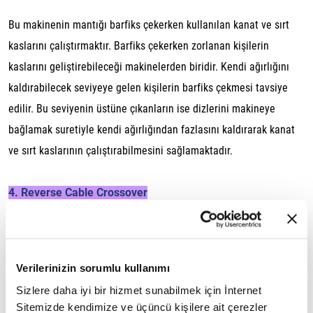
Bu makinenin mantığı barfiks çekerken kullanılan kanat ve sırt
kaslarını çalıştırmaktır. Barfiks çekerken zorlanan kişilerin
kaslarını geliştirebileceği makinelerden biridir. Kendi ağırlığını
kaldırabilecek seviyeye gelen kişilerin barfiks çekmesi tavsiye
edilir. Bu seviyenin üstüne çıkanların ise dizlerini makineye
bağlamak suretiyle kendi ağırlığından fazlasını kaldırarak kanat
ve sırt kaslarının çalıştırabilmesini sağlamaktadır.
4. Reverse Cable Crossover
Adından anlaşılacağı gibi kabloların ters, yani çapraz şekilde
kullanılmasıyla yapılan bir harekettir. Sağdan gelen kablo sol ele,
Verilerinizin sorumlu kullanımı
soldan gelen kablo sağ ele alınır. Başlama pozisyonunda vücut
Sizlere daha iyi bir hizmet sunabilmek için İnternet
dik, eller yukarıda önde, yumruklar birleşme noktasında olmalıdır.
Sitemizde kendimize ve üçüncü kişilere ait çerezler