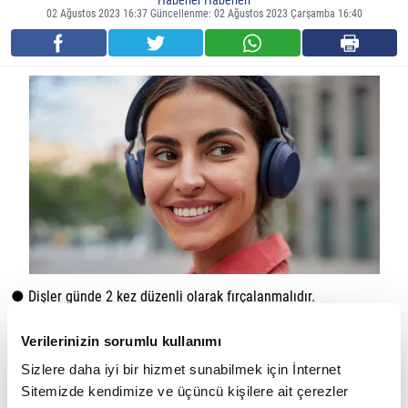
Haberler Haberleri
02 Ağustos 2023 16:37 Güncellenme: 02 Ağustos 2023 Çarşamba 16:40
● Dişler günde 2 kez düzenli olarak fırçalanmalıdır.
● 6 ayda bir diş muayeneleri yapılmalıdır.
Verilerinizin sorumlu kullanımı
● Diş fırçası ya da dil temizleyicileri ile dil temizliği yapılmalıdır.
Sizlere daha iyi bir hizmet sunabilmek için İnternet
Sitemizde kendimize ve üçüncü kişilere ait çerezler