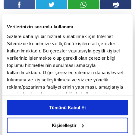
Verilerinizin sorumlu kullanımı
Sizlere daha iyi bir hizmet sunabilmek için İnternet
Sitemizde kendimize ve üçüncü kişilere ait çerezler
kullanılmaktadır. Bu çerezler vasıtasıyla çeşitli kişisel
verileriniz işlenmekte olup gerekli olan çerezler bilgi
toplumu hizmetlerinin sunulması amacıyla
kullanılmaktadır. Diğer çerezler, sitemizin daha işlevsel
kılınması ve kişiselleştirilmesi ve sizlere yönelik
reklam/pazarlama faaliyetlerinin yapılması, amaçlarıyla
En sağlıklı muzun tamamen sarı renkli olduğu düşüncesi aslında
sınırlı olarak açık rızanız dahilinde kullanılacaktır.
yanılgıdan ibaret. Çoğu zaman bu düşünce ile hafif kararmış
Çerezlere ilişkin tercihlerinizi çerez paneli vasıtasıyla
muzları satın almıyor ya da tüketmiyoruz. Muzun kararması doğal
Tümünü Kabul Et
belirleyebilirsiniz. Çerezlere ilişkin detaylı bilgi için
bir süreçtir. Muz, olgunlaştıkça, içinde bulunan enzimler, muzun
Ayarlar butonuna tıklayabilir,
Çerez Bilgilendirme
Metnimizi ziyaret edebilirsiniz.
içindeki lifleri parçalamaya başlar. Bu, muzun siyah beneklerin
Kişiselleştir
6698 sayılı Kişisel Verilerin Korunması Kanunu uyarınca
oluşmasına neden olur. Bu lekeler, melanin adı verilen bir