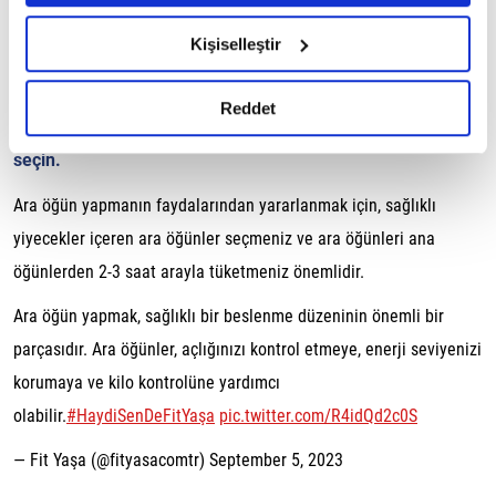
6698 sayılı Kişisel Verilerin Korunması Kanunu uyarınca
Ara öğünleri, ana öğünlerden 2-3 saat arayla tüketin.
hazırlanmış olan İnternet Sitesi Aydınlatma Metnimizi
Kişiselleştir
okumak ve sitemizi ziyaretiniz kapsamında
Ara öğünlerinizi, 100-200 kalori arasında olacak şekilde
gerçekleştirilen veri işleme faaliyetleri ile ilgili daha
planlayın.
detaylı bilgi almak için lütfen
tıklayınız.
Reddet
Ara öğünlerinizi, meyveler, sebzeler, tam tahıllar ve
yağsız proteinler gibi sağlıklı yiyecekler içerecek şekilde
seçin.
Ara öğün yapmanın faydalarından yararlanmak için, sağlıklı
yiyecekler içeren ara öğünler seçmeniz ve ara öğünleri ana
öğünlerden 2-3 saat arayla tüketmeniz önemlidir.
Ara öğün yapmak, sağlıklı bir beslenme düzeninin önemli bir
parçasıdır. Ara öğünler, açlığınızı kontrol etmeye, enerji seviyenizi
korumaya ve kilo kontrolüne yardımcı
olabilir.
#HaydiSenDeFitYaşa
pic.twitter.com/R4idQd2c0S
— Fit Yaşa (@fityasacomtr)
September 5, 2023