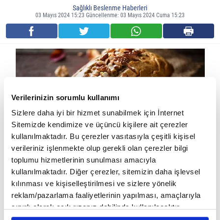
Sağlıklı Beslenme Haberleri
03 Mayıs 2024 15:23 Güncellenme: 03 Mayıs 2024 Cuma 15:23
Verilerinizin sorumlu kullanımı
Sizlere daha iyi bir hizmet sunabilmek için İnternet
Sitemizde kendimize ve üçüncü kişilere ait çerezler
kullanılmaktadır. Bu çerezler vasıtasıyla çeşitli kişisel
verileriniz işlenmekte olup gerekli olan çerezler bilgi
toplumu hizmetlerinin sunulması amacıyla
Malzemeler:
kullanılmaktadır. Diğer çerezler, sitemizin daha işlevsel
kılınması ve kişiselleştirilmesi ve sizlere yönelik
2 su bardağı badem (kabuklu)
reklam/pazarlama faaliyetlerinin yapılması, amaçlarıyla
1/2 çay kaşığı tuz
sınırlı olarak açık rızanız dahilinde kullanılacaktır.
1/4 çay kaşığı karabiber
Çerezlere ilişkin tercihlerinizi çerez paneli vasıtasıyla