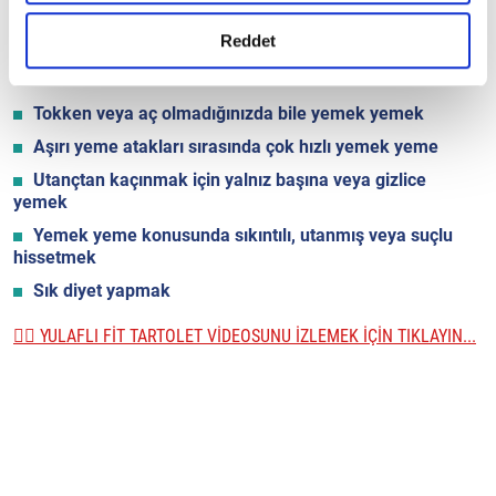
gerçekleştirilen veri işleme faaliyetleri ile ilgili daha
olan kişilerin aşırı kilolu veya obez olmasına yol açabilir.
detaylı bilgi almak için lütfen
tıklayınız.
Reddet
Belirtiler şunları içerebilir:
Tokken veya aç olmadığınızda bile yemek yemek
Aşırı yeme atakları sırasında çok hızlı yemek yeme
Utançtan kaçınmak için yalnız başına veya gizlice
yemek
Yemek yeme konusunda sıkıntılı, utanmış veya suçlu
hissetmek
Sık diyet yapmak
👉🏼 YULAFLI FİT TARTOLET VİDEOSUNU İZLEMEK İÇİN TIKLAYIN...