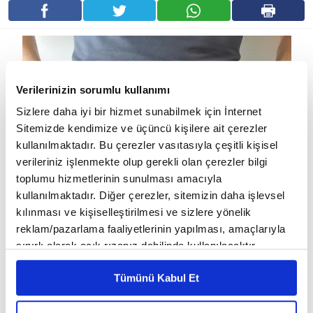
Verilerinizin sorumlu kullanımı
Sizlere daha iyi bir hizmet sunabilmek için İnternet
Sitemizde kendimize ve üçüncü kişilere ait çerezler
kullanılmaktadır. Bu çerezler vasıtasıyla çeşitli kişisel
verileriniz işlenmekte olup gerekli olan çerezler bilgi
toplumu hizmetlerinin sunulması amacıyla
kullanılmaktadır. Diğer çerezler, sitemizin daha işlevsel
1. Nane:
Nane, sindirimi kolaylaştırır ve gaz sancısını
kılınması ve kişiselleştirilmesi ve sizlere yönelik
hafifletmeye yardımcı olur. Nane çayı içebilir veya salatalarınıza
reklam/pazarlama faaliyetlerinin yapılması, amaçlarıyla
sınırlı olarak açık rızanız dahilinde kullanılacaktır.
ve yemeğinize nane ekleyebilirsiniz.
Çerezlere ilişkin tercihlerinizi çerez paneli vasıtasıyla
2. Zencefil:
Zencefil, mide bulantısını ve gaz sancısını
Tümünü Kabul Et
belirleyebilirsiniz. Çerezlere ilişkin detaylı bilgi için
hafifletmeye yardımcı olan anti-enflamatuar özelliklere sahiptir.
Ayarlar butonuna tıklayabilir,
Çerez Bilgilendirme
Metnimizi ziyaret edebilirsiniz.