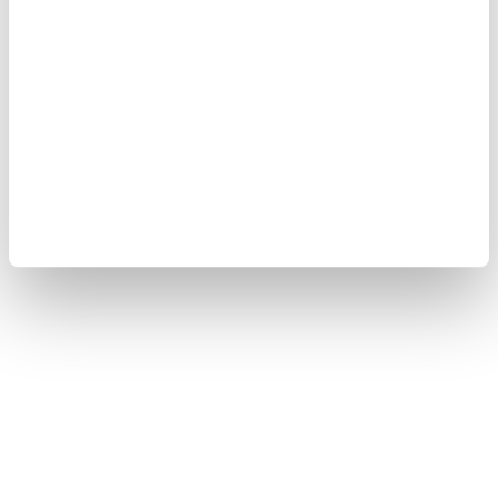
7. Karabiber:
Karabiber, sindirimi uyarır ve gaz sancısını
hafifletmeye yardımcı olur. Karabiber tohumlarını yemeğinize
ekleyebilirsiniz.
👉🏼 METABOLİZMA HIZLANDIRICI SMOOTHIE VİDEOSUNU
İZLEMEK İÇİN TIKLAYIN...