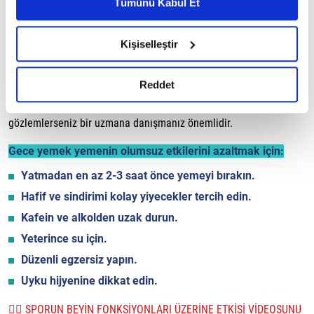
Metnimizi ziyaret edebilirsiniz.
Sporcular:
Yoğun egzersiz yapan sporcular için gece
Tümünü Kabul Et
atıştırmalığı kasların onarılmasına ve enerji depolarının
6698 sayılı Kişisel Verilerin Korunması Kanunu uyarınca
yenilenmesine yardımcı olabilir.
hazırlanmış olan İnternet Sitesi Aydınlatma Metnimizi
Kişiselleştir
okumak ve sitemizi ziyaretiniz kapsamında
Gece yemek yemenin etkileri kişiden kişiye değişebilir.
gerçekleştirilen veri işleme faaliyetleri ile ilgili daha
Gece yemek yemenin size uygun olup olmadığını anlamak için
detaylı bilgi almak için lütfen
tıklayınız.
Reddet
vücudunuzu dinlemeniz ve herhangi bir olumsuz etki
gözlemlerseniz bir uzmana danışmanız önemlidir.
Gece yemek yemenin olumsuz etkilerini azaltmak için:
Yatmadan en az 2-3 saat önce yemeyi bırakın.
Hafif ve sindirimi kolay yiyecekler tercih edin.
Kafein ve alkolden uzak durun.
Yeterince su için.
Düzenli egzersiz yapın.
Uyku hijyenine dikkat edin.
👉🏼 SPORUN BEYİN FONKSİYONLARI ÜZERİNE ETKİSİ VİDEOSUNU