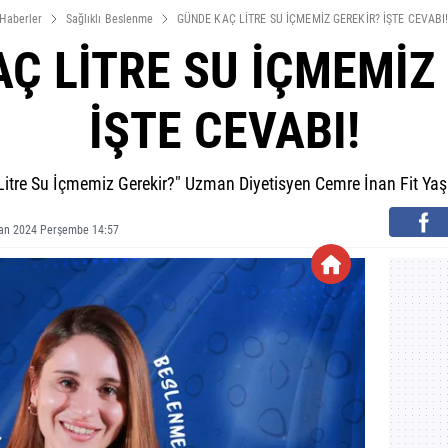
Haberler
Sağlıklı Beslenme
GÜNDE KAÇ LİTRE SU İÇMEMİZ GEREKİR? İŞTE CEVABI
Ç LİTRE SU İÇMEMİZ
İŞTE CEVABI!
itre Su İçmemiz Gerekir?" Uzman Diyetisyen Cemre İnan Fit Yaşa'
ran 2024 Perşembe 14:57