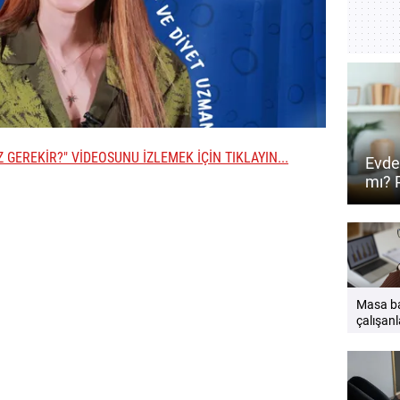
Z GEREKİR?" VİDEOSUNU İZLEMEK İÇİN TIKLAYIN...
Evdek
mı? 
Masa b
çalışanl
etkili s
esnemel