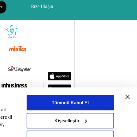
Bize Ulaşın
eri
Tümünü Kabul Et
ait
erekli
Kişiselleştir
r,