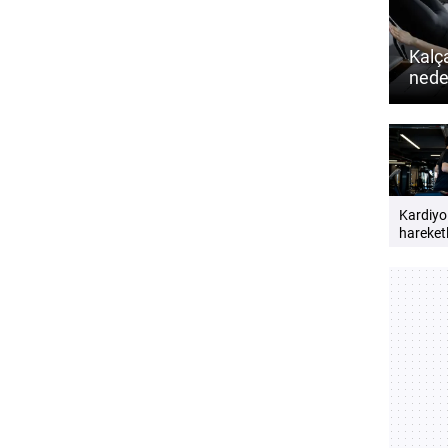
Kalça
neden
ve de
öneri
Kardiyo
hareketl
günlük e
seviyesin
mı? Dah
hissetm
kardiyo 