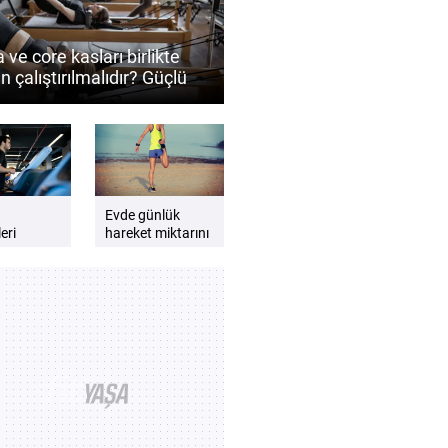
 ve core kasları birlikte
 çalıştırılmalıdır? Güçlü
ngeli bir vücut için
ler
Evde günlük
eri
hareket miktarını
nerji
artırmanın pratik
i artırır
yolları nelerdir?
a zinde
ek için
önerileri