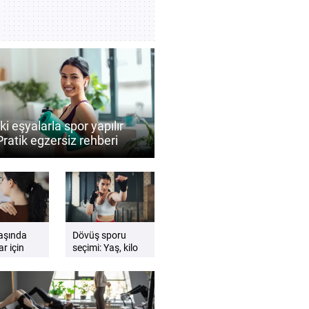
i eşyalarla spor yapılır
Pratik egzersiz rehberi
aşında
Dövüş sporu
ar için
seçimi: Yaş, kilo
andalye
ve hedefe göre
eri
doğru branş nasıl
belirlenir?