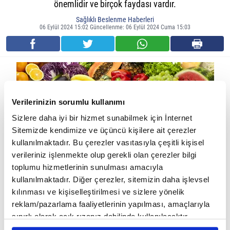
önemlidir ve birçok faydası vardır.
Sağlıklı Beslenme Haberleri
06 Eylül 2024 15:02 Güncellenme: 06 Eylül 2024 Cuma 15:03
Verilerinizin sorumlu kullanımı
Sizlere daha iyi bir hizmet sunabilmek için İnternet
Sitemizde kendimize ve üçüncü kişilere ait çerezler
kullanılmaktadır. Bu çerezler vasıtasıyla çeşitli kişisel
verileriniz işlenmekte olup gerekli olan çerezler bilgi
toplumu hizmetlerinin sunulması amacıyla
kullanılmaktadır. Diğer çerezler, sitemizin daha işlevsel
Neden Posa Almalıyız?
kılınması ve kişiselleştirilmesi ve sizlere yönelik
reklam/pazarlama faaliyetlerinin yapılması, amaçlarıyla
Sindirim Sistemini Düzenler:
Posa, bağırsak hareketlerini
sınırlı olarak açık rızanız dahilinde kullanılacaktır.
düzenleyerek kabızlık gibi sorunları önler ve sindirimi
Çerezlere ilişkin tercihlerinizi çerez paneli vasıtasıyla