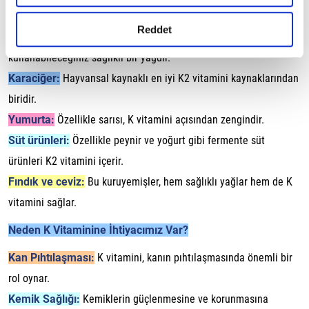
gerçekleştirilen veri işleme faaliyetleri ile ilgili daha
ihtiyacınızı karşılar.
detaylı bilgi almak için lütfen
tıklayınız.
Reddet
Kanola yağı:
Salatalarınızda ve yemeklerinizde
kullanabileceğiniz sağlıklı bir yağdır.
Karaciğer:
Hayvansal kaynaklı en iyi K2 vitamini kaynaklarından
biridir.
Yumurta:
Özellikle sarısı, K vitamini açısından zengindir.
Süt ürünleri:
Özellikle peynir ve yoğurt gibi fermente süt
ürünleri K2 vitamini içerir.
Fındık ve ceviz:
Bu kuruyemişler, hem sağlıklı yağlar hem de K
vitamini sağlar.
Neden K Vitaminine İhtiyacımız Var?
Kan Pıhtılaşması:
K vitamini, kanın pıhtılaşmasında önemli bir
rol oynar.
Kemik Sağlığı:
Kemiklerin güçlenmesine ve korunmasına