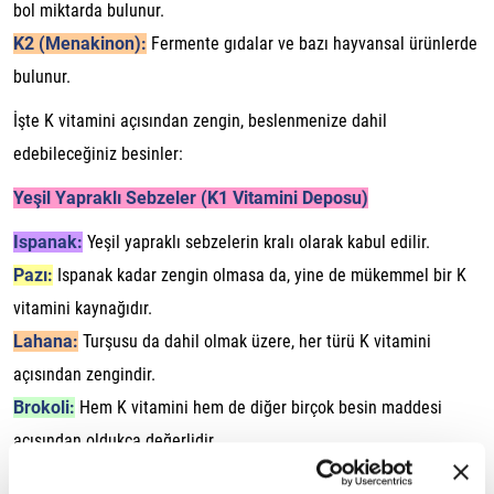
bol miktarda bulunur.
K2 (Menakinon):
Fermente gıdalar ve bazı hayvansal ürünlerde
bulunur.
İşte K vitamini açısından zengin, beslenmenize dahil
edebileceğiniz besinler:
Yeşil Yapraklı Sebzeler (K1 Vitamini Deposu)
Ispanak:
Yeşil yapraklı sebzelerin kralı olarak kabul edilir.
Pazı:
Ispanak kadar zengin olmasa da, yine de mükemmel bir K
vitamini kaynağıdır.
Lahana:
Turşusu da dahil olmak üzere, her türü K vitamini
açısından zengindir.
Brokoli:
Hem K vitamini hem de diğer birçok besin maddesi
açısından oldukça değerlidir.
Kara lahana:
Lahana ailesinin bir diğer üyesi olan kara lahana