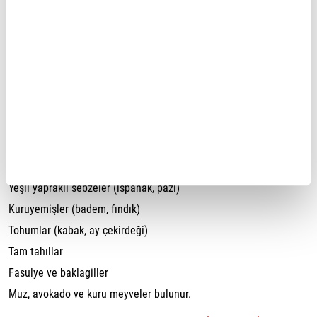
10. İnflamasyonu Azaltma
Magnezyum, vücutta iltihaplanmayı azaltıcı özelliklere sahiptir.
Kronik inflamasyon, birçok hastalığın temelinde yer alabilir, bu
yüzden magnezyum takviyeleri inflamasyonun azaltılmasına
yardımcı olabilir.
Magnezyum Kaynakları
Magnezyumun en iyi kaynakları arasında:
Yeşil yapraklı sebzeler (ıspanak, pazı)
Kuruyemişler (badem, fındık)
Tohumlar (kabak, ay çekirdeği)
Tam tahıllar
Fasulye ve baklagiller
Muz, avokado ve kuru meyveler bulunur.