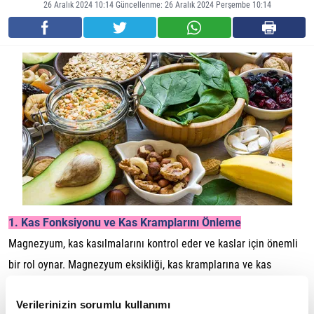
26 Aralık 2024 10:14 Güncellenme: 26 Aralık 2024 Perşembe 10:14
1. Kas Fonksiyonu ve Kas Kramplarını Önleme
Magnezyum, kas kasılmalarını kontrol eder ve kaslar için önemli
bir rol oynar. Magnezyum eksikliği, kas kramplarına ve kas
zayıflığına yol açabilir. Aynı zamanda sporcular için kas
Verilerinizin sorumlu kullanımı
yorgunluğunu azaltabilir ve spor sonrası iyileşmeye yardımcı