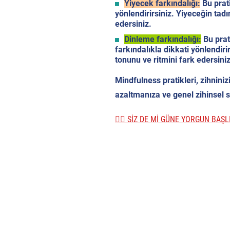
Yiyecek farkındalığı:
Bu prat
yönlendirirsiniz. Yiyeceğin ta
edersiniz.
Dinleme farkındalığı:
Bu prat
farkındalıkla dikkati yönlendir
tonunu ve ritmini fark edersiniz
Mindfulness pratikleri, zihniniz
azaltmanıza ve genel zihinsel sa
👉🏼 SİZ DE Mİ GÜNE YORGUN BAŞ