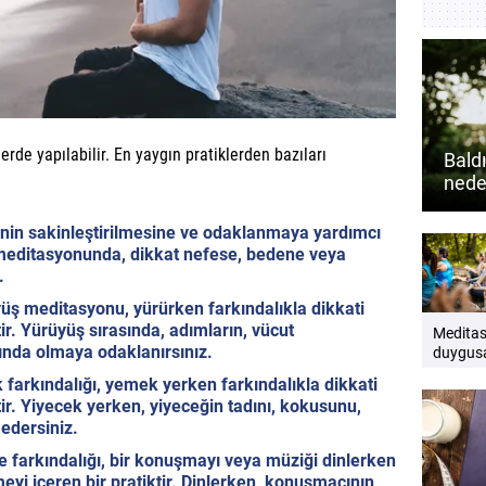
lerde yapılabilir. En yaygın pratiklerden bazıları
Bald
nede
güçlü
nin sakinleştirilmesine ve odaklanmaya yardımcı
s meditasyonunda, dikkat nefese, bedene veya
.
ş meditasyonu, yürürken farkındalıkla dikkati
ir. Yürüyüş sırasında, adımların, vücut
Medita
kında olmaya odaklanırsınız.
duygusa
destek
farkındalığı, yemek yerken farkındalıkla dikkati
yardımc
tir. Yiyecek yerken, yiyeceğin tadını, kokusunu,
mu? Düz
edersiniz.
medita
zihinsel
 farkındalığı, bir konuşmayı veya müziği dinlerken
katkılar
meyi içeren bir pratiktir. Dinlerken, konuşmacının