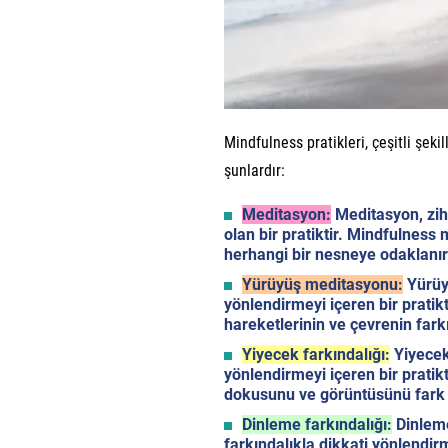
Mindfulness pratikleri, çeşitli şekil
şunlardır:
Meditasyon:
Meditasyon, zih
olan bir pratiktir. Mindfulnes
herhangi bir nesneye odaklanır
Yürüyüş meditasyonu:
Yürüyü
yönlendirmeyi içeren bir pratikt
hareketlerinin ve çevrenin far
Yiyecek farkındalığı:
Yiyecek 
yönlendirmeyi içeren bir pratik
dokusunu ve görüntüsünü fark 
Dinleme farkındalığı:
Dinleme
farkındalıkla dikkati yönlendir