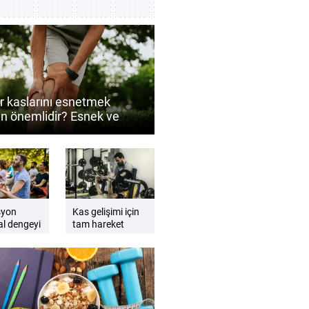
ır kaslarını esnetmek
n önemlidir? Esnek ve
 bacaklar için ipuçları
syon
Kas gelişimi için
l dengeyi
tam hareket
lemeye
açıklığı neden
ı olur
önemlidir?
enli
syonun
 iyi oluşa
ı