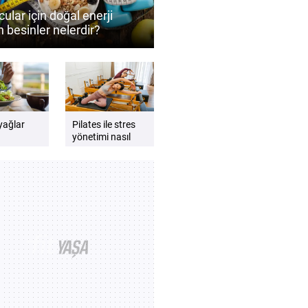
ular için doğal enerji
 besinler nelerdir?
ormansı destekleyen
 önerileri
 yağlar
Pilates ile stres
yönetimi nasıl
ede nasıl
desteklenebilir?
lıdır?
Zihin ve beden
dengesini
güçlendiren
öneriler