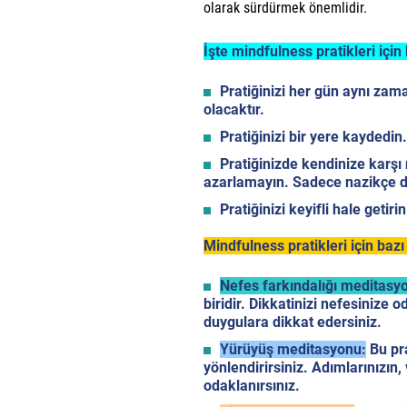
olarak sürdürmek önemlidir.
İşte mindfulness pratikleri için 
Pratiğinizi her gün aynı zam
olacaktır.
Pratiğinizi bir yere kaydedin.
Pratiğinizde kendinize karşı 
azarlamayın. Sadece nazikçe di
Pratiğinizi keyifli hale getirin
Mindfulness pratikleri için bazı
Nefes farkındalığı meditasy
biridir. Dikkatinizi nefesinize
duygulara dikkat edersiniz.
Yürüyüş meditasyonu:
Bu pra
yönlendirirsiniz. Adımlarınızın
odaklanırsınız.