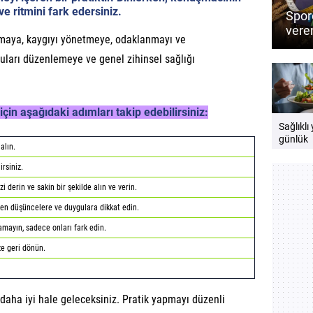
e ritmini fark edersiniz.
Sporc
veren
ltmaya, kaygıyı yönetmeye, odaklanmayı ve
Perf
besin
uları düzenlemeye ve genel zihinsel sağlığı
çin aşağıdaki adımları takip edebilirsiniz:
Sağlıklı
günlük
alın.
beslenm
yer alma
irsiniz.
i derin ve sakin bir şekilde alın ve verin.
çen düşüncelere ve duygulara dikkat edin.
amayın, sadece onları fark edin.
ze geri dönün.
 daha iyi hale geleceksiniz. Pratik yapmayı düzenli