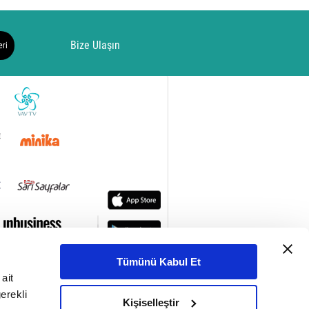
Bize Ulaşın
eri
Tümünü Kabul Et
ait
erekli
Kişiselleştir