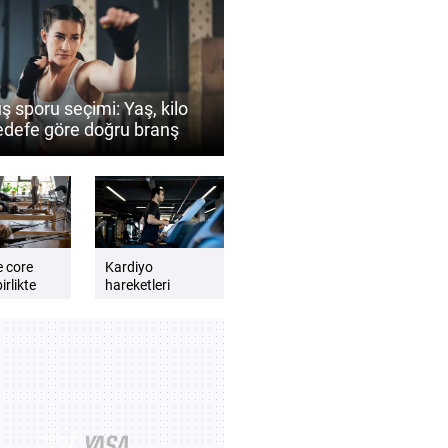
ş sporu seçimi: Yaş, kilo
edefe göre doğru branş
 belirlenir?
e core
Kardiyo
irlikte
hareketleri
günlük enerji
lmalıdır?
seviyesini artırır
e dengeli
mı? Daha zinde
t için
hissetmek için
kardiyo önerileri