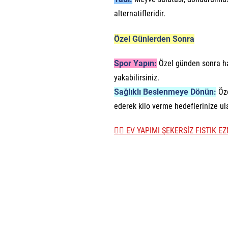
alternatifleridir.
Özel Günlerden Sonra
Spor Yapın:
Özel günden sonra haf
yakabilirsiniz.
Sağlıklı Beslenmeye Dönün:
Öze
ederek kilo verme hedeflerinize ula
👉🏼 EV YAPIMI ŞEKERSİZ FISTIK E