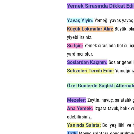
Yemek Sırasında Dikkat Ed
Yavaş Yiyin:
Yemeği yavaş yavaş ç
Küçük Lokmalar Alın:
Büyük lokm
yiyebilirsiniz.
Su İçin:
Yemek sırasında bol su iç
yardımcı olur.
Soslardan Kaçının:
Soslar genelli
Sebzeleri Tercih Edin:
Yemeğiniz
Özel Günlerde Sağlıklı Alternati
Mezeler:
Zeytin, havuç, salatalık g
Ana Yemek:
Izgara tavuk, balık v
edebilirsiniz.
Yanında Salata:
Bol yeşillikli ve
Tatlı:
Meyve salatası, dondurulmuş y