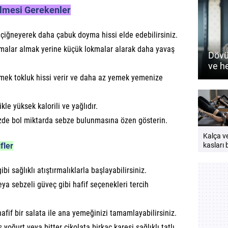
ilmesi Gerekenler
iğneyerek daha çabuk doyma hissi elde edebilirsiniz.
alar almak yerine küçük lokmalar alarak daha yavaş
Dövü
ve h
nasıl
mek tokluk hissi verir ve daha az yemek yemenize
kle yüksek kalorili ve yağlıdır.
de bol miktarda sebze bulunmasına özen gösterin.
Kalça v
fler
kasları b
neden
çalıştırı
ibi sağlıklı atıştırmalıklarla başlayabilirsiniz.
Güçlü v
bir vücu
eya sebzeli güveç gibi hafif seçenekleri tercih
öneriler
 hafif bir salata ile ana yemeğinizi tamamlayabilirsiniz.
oğurt veya bitter çikolata birkaç karesi sağlıklı tatlı