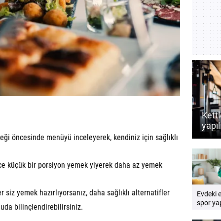
Kettl
yapıl
dest
ği öncesinde menüyü inceleyerek, kendiniz için sağlıklı
rehb
 küçük bir porsiyon yemek yiyerek daha az yemek
r siz yemek hazırlıyorsanız, daha sağlıklı alternatifler
Evdeki 
spor yap
da bilinçlendirebilirsiniz.
Pratik e
rehberi