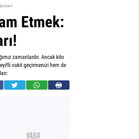
İpuçları!
vam Etmek:
rı!
dığımız zamanlardır. Ancak kilo
yifli vakit geçirmenizi hem de
arı: