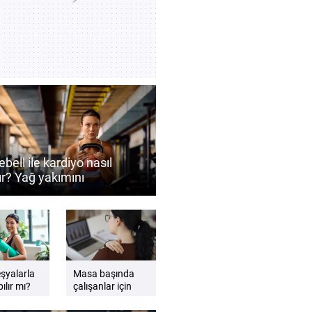
ebell ile kardiyo nasıl
ır? Yağ yakımını
ekleyen antrenman
eri
eşyalarla
Masa başında
ılır mı?
çalışanlar için
gzersiz
etkili sandalye
esnemeleri