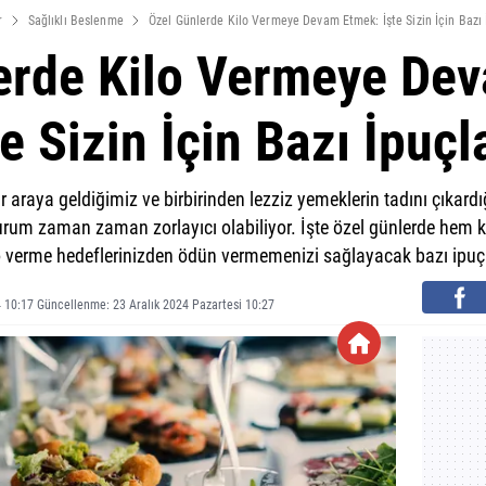
r
Sağlıklı Beslenme
Özel Günlerde Kilo Vermeye Devam Etmek: İşte Sizin İçin Bazı 
erde Kilo Vermeye De
te Sizin İçin Bazı İpuçla
ir araya geldiğimiz ve birbirinden lezziz yemeklerin tadını çıkar
urum zaman zaman zorlayıcı olabiliyor. İşte özel günlerde hem ke
o verme hedeflerinizden ödün vermemenizi sağlayacak bazı ipuçl
4 10:17 Güncellenme: 23 Aralık 2024 Pazartesi 10:27