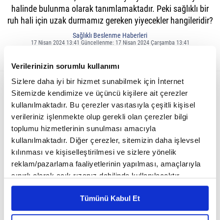
halinde bulunma olarak tanımlamaktadır. Peki sağlıklı bir
ruh hali için uzak durmamız gereken yiyecekler hangileridir?
Sağlıklı Beslenme Haberleri
17 Nisan 2024 13:41 Güncellenme: 17 Nisan 2024 Çarşamba 13:41
Verilerinizin sorumlu kullanımı
Sizlere daha iyi bir hizmet sunabilmek için İnternet
Sitemizde kendimize ve üçüncü kişilere ait çerezler
kullanılmaktadır. Bu çerezler vasıtasıyla çeşitli kişisel
verileriniz işlenmekte olup gerekli olan çerezler bilgi
toplumu hizmetlerinin sunulması amacıyla
kullanılmaktadır. Diğer çerezler, sitemizin daha işlevsel
kılınması ve kişiselleştirilmesi ve sizlere yönelik
reklam/pazarlama faaliyetlerinin yapılması, amaçlarıyla
sınırlı olarak açık rızanız dahilinde kullanılacaktır.
Çerezlere ilişkin tercihlerinizi çerez paneli vasıtasıyla
1-Trans yağ içeren besinler
Tümünü Kabul Et
belirleyebilirsiniz. Çerezlere ilişkin detaylı bilgi için
Ayarlar butonuna tıklayabilir,
Çerez Bilgilendirme