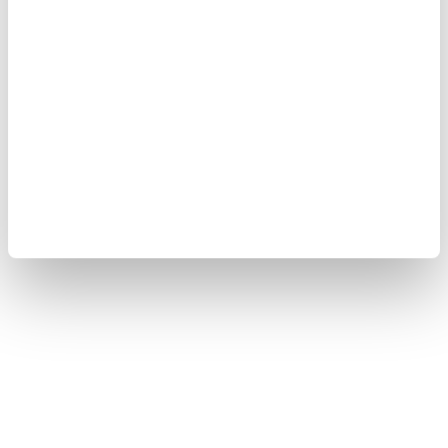
Kafein, uyarıcı bir maddedir ve enerjiyi artırabilir ve ruh halini
iyileştirebilir. Ancak, aşırı kafein tüketimi sinirlilik, uykusuzluk ve
çarpıntıya neden olabilir. Kafein içeren gıdalara örnek olarak;
kahve, çay, enerji içecekleri ve çikolata verilebilir.
👉🏼 SOĞUK KURABİYE TARİFİ VİDEOSUNU İZLEMEK İÇİN
TIKLAYIN...