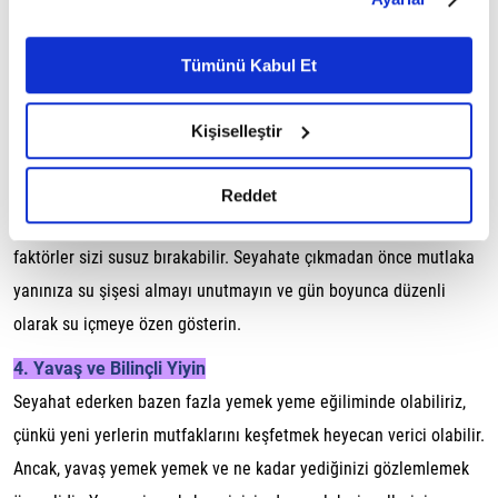
belirleyebilirsiniz. Çerezlere ilişkin detaylı bilgi için
atıştırmalıkları yanınıza alabilirsiniz. Bu tür atıştırmalıklar, açlık
Ayarlar butonuna tıklayabilir,
Çerez Bilgilendirme
krizleriyle başa çıkmanıza yardımcı olurken, kan şekerinizi
Metnimizi ziyaret edebilirsiniz.
Tümünü Kabul Et
dengelemeye de katkı sağlar.
6698 sayılı Kişisel Verilerin Korunması Kanunu uyarınca
hazırlanmış olan İnternet Sitesi Aydınlatma Metnimizi
3. Su Tüketimine Dikkat Edin
Kişiselleştir
okumak ve sitemizi ziyaretiniz kapsamında
Seyahat sırasında yeterince su içmek, hem enerjik hissetmenizi
gerçekleştirilen veri işleme faaliyetleri ile ilgili daha
sağlar hem de vücudunuzu doğru şekilde besler. Uçak
detaylı bilgi almak için lütfen
tıklayınız.
Reddet
yolculuklarında hava kurur, uzun kara yolculuklarında ise çevresel
faktörler sizi susuz bırakabilir. Seyahate çıkmadan önce mutlaka
yanınıza su şişesi almayı unutmayın ve gün boyunca düzenli
olarak su içmeye özen gösterin.
4. Yavaş ve Bilinçli Yiyin
Seyahat ederken bazen fazla yemek yeme eğiliminde olabiliriz,
çünkü yeni yerlerin mutfaklarını keşfetmek heyecan verici olabilir.
Ancak, yavaş yemek yemek ve ne kadar yediğinizi gözlemlemek