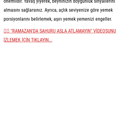
önemlidir. Yavaş yiyerek, beyninizin doygunluk sinyallerini
almasını sağlarsınız. Ayrıca, açlık seviyenize göre yemek
porsiyonlarını belirlemek, aşırı yemek yemenizi engeller.
👉🏼 "RAMAZAN'DA SAHURU ASLA ATLAMAYIN" VİDEOSUNU
İZLEMEK İÇİN TIKLAYIN...