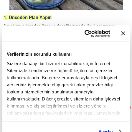
1. Önceden Plan Yapın
Seyahate çıkmadan önce, gideceğiniz yerle ilgili araştırma
yaparak sağlıklı yemek seçeneklerini öğrenin. Restoranlar, oteller
ve yakın çevredeki sağlıklı yiyecek satan yerler hakkında bilgi
edinmek, aç olduğunuzda ne yiyeceğinizi seçmenizi
Verilerinizin sorumlu kullanımı
kolaylaştıracaktır. Ayrıca, bazı otellerde sağlıklı menüler ve diyet
Sizlere daha iyi bir hizmet sunabilmek için İnternet
dostu seçenekler sunulmaktadır, bu yüzden konaklama yerinizi
Sitemizde kendimize ve üçüncü kişilere ait çerezler
kullanılmaktadır. Bu çerezler vasıtasıyla çeşitli kişisel
seçerken bu detayları göz önünde bulundurun.
verileriniz işlenmekte olup gerekli olan çerezler bilgi
2. Yanınızda Sağlıklı Atıştırmalıklar Taşıyın
toplumu hizmetlerinin sunulması amacıyla
kullanılmaktadır. Diğer çerezler, sitemizin daha işlevsel
Seyahate çıktığınızda, özellikle uzun yolculuklarda sağlıklı
kılınması ve kişiselleştirilmesi ve sizlere yönelik
atıştırmalıklara sahip olmak, hızlı ve sağlıksız yemek
reklam/pazarlama faaliyetlerinin yapılması, amaçlarıyla
seçeneklerinden kaçınmanıza yardımcı olabilir. Fındık, meyve,
sınırlı olarak açık rızanız dahilinde kullanılacaktır.
tam tahıllı krakerler, yoğurt, ve taze sebzeler gibi besleyici
Çerezlere ilişkin tercihlerinizi çerez paneli vasıtasıyla
Ayarlar