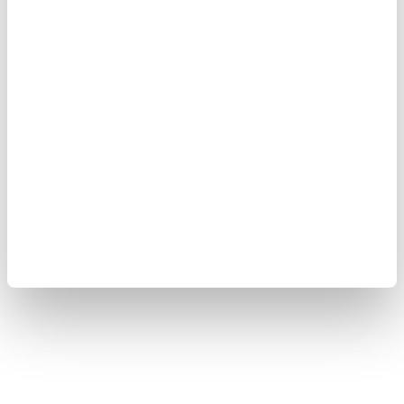
Protein Alımı:
Egzersiz sonrasında yeterli miktarda protein almak, kas onarımını destekleyebilir.
Protein açısından zengin besinler veya protein içeren takviyeler bu konuda
yardımcı olabilir.
Eğer kas ağrısı şiddetliyse veya uzun süre devam ediyorsa, bir
sağlık profesyoneli ile görüşmek önemlidir. Ayrıca, spor öncesi ve
sonrası doğru ısınma ve soğuma hareketlerini yapmak, kas
ağrısını önlemeye yardımcı olabilir.
👉🏼 AYŞE BEGÜM ONBAŞI ÖZEL VİDEOSUNU İZLEMEK İÇİN
TIKLAYIN...