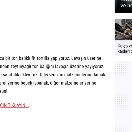
ve h
nasıl
Kalça v
kasları b
neden
cu bir ton balıklı fit tortilla yapıyoruz. Lavaşın üzerine
çalıştırı
ndan zeytinyağlı ton balığını lavaşın üzerine yayıyoruz.
Güçlü v
bir vücu
e salatalık ekliyoruz. Dilerseniz iç malzemelerini damak
öneriler
 Marul yerine bebek ıspanak, diğer malzemeler yerine
lsun!
ÇİN TIKLAYIN...