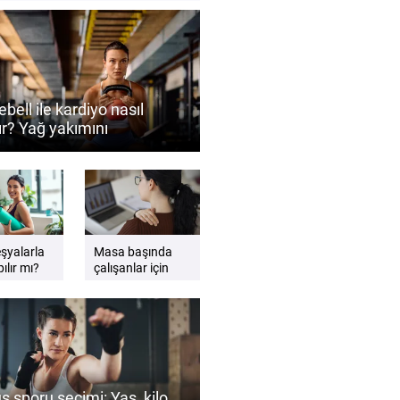
ebell ile kardiyo nasıl
ır? Yağ yakımını
ekleyen antrenman
eri
eşyalarla
Masa başında
ılır mı?
çalışanlar için
gzersiz
etkili sandalye
esnemeleri
ş sporu seçimi: Yaş, kilo