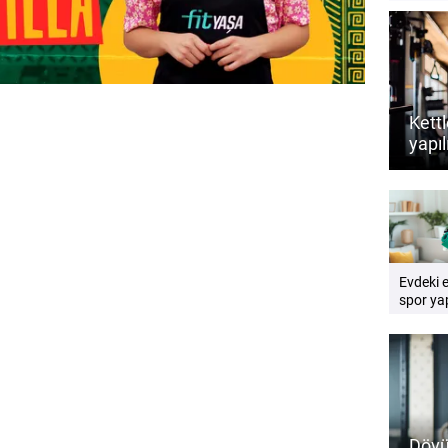
Kettl
yapıl
dest
rehb
Evdeki 
spor yap
Pratik e
rehberi
Dövü