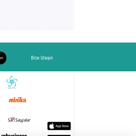
Bize Ulaşın
eri