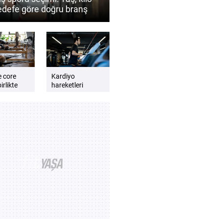
edefe göre doğru branş
 belirlenir?
e core
Kardiyo
irlikte
hareketleri
günlük enerji
lmalıdır?
seviyesini artırır
e dengeli
mı? Daha zinde
t için
hissetmek için
kardiyo önerileri