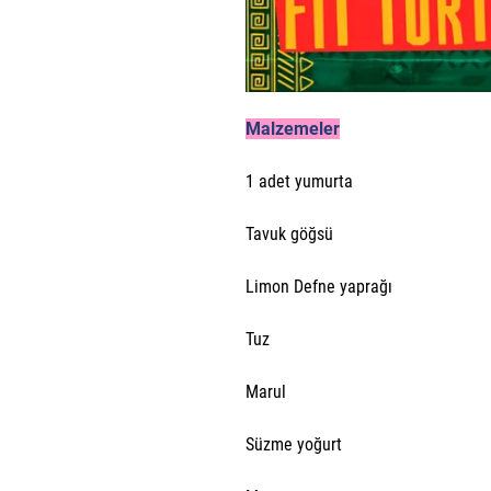
Malzemeler
1 adet yumurta
Tavuk göğsü
Limon Defne yaprağı
Tuz
Marul
Süzme yoğurt