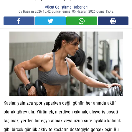
Vücut Geliştirme Haberleri
05 Haziran 2026 15:42 Güncellenme: 05 Haziran 2026 Cuma 15:42
Kaslar, yalnızca spor yaparken değil günün her anında aktif
olarak görev alır. Yürümek, merdiven çıkmak, alışveriş poşeti
taşımak, yerden bir eşya almak veya uzun süre ayakta kalmak
gibi birçok günlük aktivite kasların desteğiyle gerçekleşir. Bu