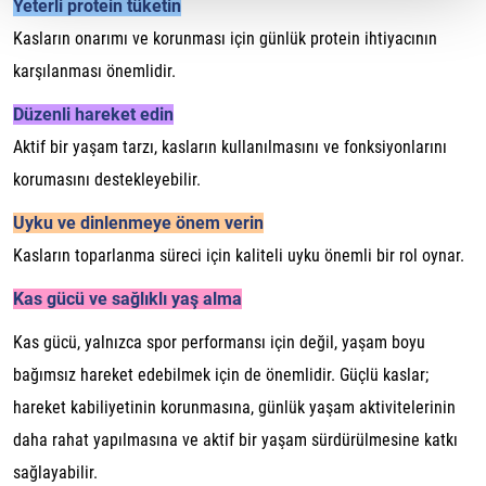
Yeterli protein tüketin
Kasların onarımı ve korunması için günlük protein ihtiyacının
karşılanması önemlidir.
Düzenli hareket edin
Aktif bir yaşam tarzı, kasların kullanılmasını ve fonksiyonlarını
korumasını destekleyebilir.
Uyku ve dinlenmeye önem verin
Kasların toparlanma süreci için kaliteli uyku önemli bir rol oynar.
Kas gücü ve sağlıklı yaş alma
Kas gücü, yalnızca spor performansı için değil, yaşam boyu
bağımsız hareket edebilmek için de önemlidir. Güçlü kaslar;
hareket kabiliyetinin korunmasına, günlük yaşam aktivitelerinin
daha rahat yapılmasına ve aktif bir yaşam sürdürülmesine katkı
sağlayabilir.