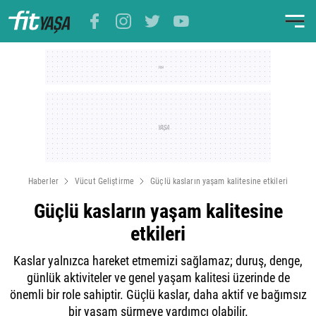
Haberler
Vücut Geliştirme
Güçlü kasların yaşam kalitesine etkileri
Güçlü kasların yaşam kalitesine
etkileri
Kaslar yalnızca hareket etmemizi sağlamaz; duruş, denge,
günlük aktiviteler ve genel yaşam kalitesi üzerinde de
önemli bir role sahiptir. Güçlü kaslar, daha aktif ve bağımsız
bir yaşam sürmeye yardımcı olabilir.