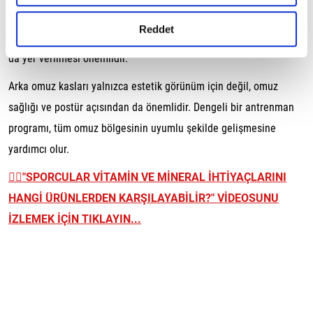
gerçekleştirilen veri işleme faaliyetleri ile ilgili daha
gibi egzersizler arka omuz gelişimini destekleyebilir.
detaylı bilgi almak için lütfen
tıklayınız.
Reddet
Programlarda yalnızca ön ve yan omuzlara değil, arka omuzlara
da yer verilmesi önemlidir.
Arka omuz kasları yalnızca estetik görünüm için değil, omuz
sağlığı ve postür açısından da önemlidir. Dengeli bir antrenman
programı, tüm omuz bölgesinin uyumlu şekilde gelişmesine
yardımcı olur.
👉🏼
"SPORCULAR VİTAMİN VE MİNERAL İHTİYAÇLARINI
HANGİ ÜRÜNLERDEN KARŞILAYABİLİR?" VİDEOSUNU
İZLEMEK İÇİN TIKLAYIN...