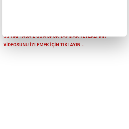
yapmak değil, hareketleri doğru teknikle uygulamaktır. Kontrollü
ve bilinçli yapılan egzersizler, rastgele yapılan yüksek hacimli
çalışmalardan daha verimli olabilir.
👉🏼
"HAFTADA 2 GÜN SPOR YAPMAK YETERLİ Mİ?"
VİDEOSUNU İZLEMEK İÇİN TIKLAYIN...