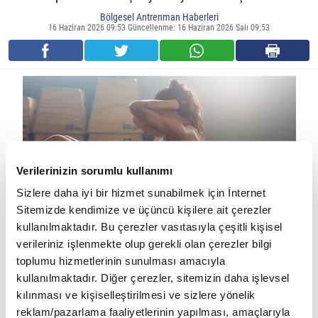
Bölgesel Antrenman Haberleri
16 Haziran 2026 09:53 Güncellenme: 16 Haziran 2026 Salı 09:53
Verilerinizin sorumlu kullanımı
Sizlere daha iyi bir hizmet sunabilmek için İnternet
Sitemizde kendimize ve üçüncü kişilere ait çerezler
kullanılmaktadır. Bu çerezler vasıtasıyla çeşitli kişisel
verileriniz işlenmekte olup gerekli olan çerezler bilgi
Karın kasları, günlük yaşamda ve birçok egzersizde aktif rol
toplumu hizmetlerinin sunulması amacıyla
oynayan önemli kas gruplarından biridir. Bu nedenle bazı kişiler
kullanılmaktadır. Diğer çerezler, sitemizin daha işlevsel
karın kaslarının diğer kaslardan farklı olduğunu ve her gün
kılınması ve kişiselleştirilmesi ve sizlere yönelik
çalıştırılması gerektiğini düşünebilir. Ancak karın kasları da tıpkı
reklam/pazarlama faaliyetlerinin yapılması, amaçlarıyla