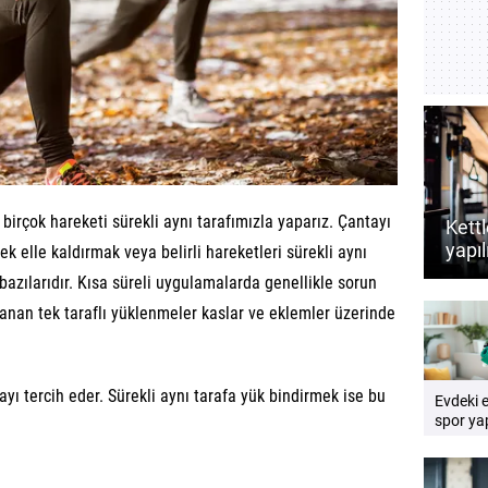
rçok hareketi sürekli aynı tarafımızla yaparız. Çantayı
Kettl
yapıl
k elle kaldırmak veya belirli hareketleri sürekli aynı
dest
bazılarıdır. Kısa süreli uygulamalarda genellikle sorun
rehb
anan tek taraflı yüklenmeler kaslar ve eklemler üzerinde
yı tercih eder. Sürekli aynı tarafa yük bindirmek ise bu
Evdeki 
spor yap
Pratik e
rehberi