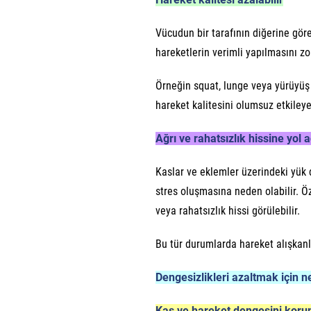
Vücudun bir tarafının diğerine gör
hareketlerin verimli yapılmasını zor
Örneğin squat, lunge veya yürüyüş s
hareket kalitesini olumsuz etkileyeb
Ağrı ve rahatsızlık hissine yol a
Kaslar ve eklemler üzerindeki yük 
stres oluşmasına neden olabilir. Öz
veya rahatsızlık hissi görülebilir.
Bu tür durumlarda hareket alışkanlı
Dengesizlikleri azaltmak için ne
Kas ve hareket dengesini koru