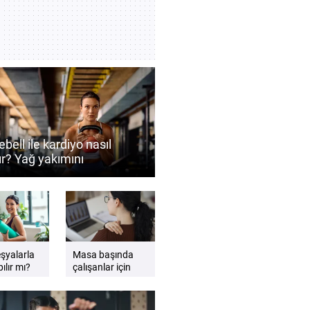
ebell ile kardiyo nasıl
ır? Yağ yakımını
ekleyen antrenman
eri
eşyalarla
Masa başında
ılır mı?
çalışanlar için
gzersiz
etkili sandalye
esnemeleri