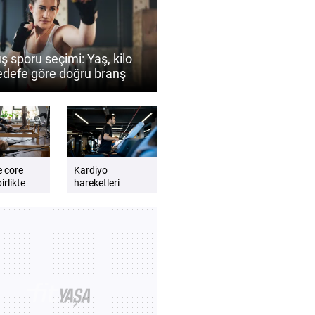
ş sporu seçimi: Yaş, kilo
edefe göre doğru branş
 belirlenir?
e core
Kardiyo
irlikte
hareketleri
günlük enerji
lmalıdır?
seviyesini artırır
e dengeli
mı? Daha zinde
t için
hissetmek için
kardiyo önerileri