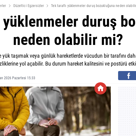
rler
Düzeltici Egzersizler
Tek taraflı yüklenmeler duruş bozukluğuna neden olabili
lı yüklenmeler duruş b
neden olabilir mi?
de yük taşımak veya günlük hareketlerde vücudun bir tarafını d
liklerine yol açabilir. Bu durum hareket kalitesini ve postürü etkil
an 2026 Pazartesi 15:33