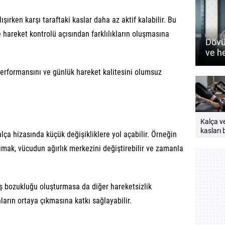
ışırken karşı taraftaki kaslar daha az aktif kalabilir. Bu
 hareket kontrolü açısından farklılıkların oluşmasına
Dövü
ve h
nasıl
 performansını ve günlük hareket kalitesini olumsuz
Kalça v
kasları b
lça hizasında küçük değişikliklere yol açabilir. Örneğin
neden
ımak, vücudun ağırlık merkezini değiştirebilir ve zamanla
çalıştırı
Güçlü v
bir vücu
öneriler
ş bozukluğu oluşturmasa da diğer hareketsizlik
nların ortaya çıkmasına katkı sağlayabilir.