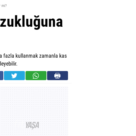
r mi?
ozukluğuna
aha fazla kullanmak zamanla kas
eyebilir.