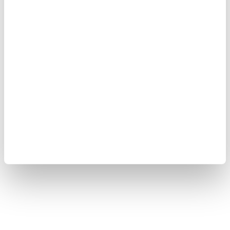
4. Germe egzersizleri yap
Antrenmandan sonra kasları 5–10 dakika esnetmek, kas sertliğini
azaltır ve toparlanmayı kolaylaştırır.
5. Zihni de dinlendir
Derin nefes egzersizleri veya 5 dakikalık meditasyon, zihinsel
rahatlama sağlar ve toparlanma sürecini hızlandırır.
👉🏼
"SPOR SONRASI SOĞUMA HAREKETLERİ" VİDEOSUNU
İZLEMEK İÇİN TIKLAYIN...