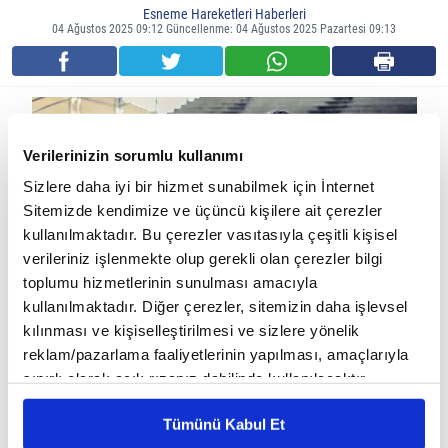
Esneme Hareketleri Haberleri
04 Ağustos 2025 09:12 Güncellenme: 04 Ağustos 2025 Pazartesi 09:13
Verilerinizin sorumlu kullanımı
Sizlere daha iyi bir hizmet sunabilmek için İnternet
Sitemizde kendimize ve üçüncü kişilere ait çerezler
kullanılmaktadır. Bu çerezler vasıtasıyla çeşitli kişisel
verileriniz işlenmekte olup gerekli olan çerezler bilgi
toplumu hizmetlerinin sunulması amacıyla
kullanılmaktadır. Diğer çerezler, sitemizin daha işlevsel
kılınması ve kişiselleştirilmesi ve sizlere yönelik
Yazın sıcak havada yapılan spor, bedeni hem fiziksel hem de
reklam/pazarlama faaliyetlerinin yapılması, amaçlarıyla
zihinsel olarak daha hızlı yorar. Terle birlikte sıvı ve elektrolit
sınırlı olarak açık rızanız dahilinde kullanılacaktır.
kaybı artar, kaslar daha fazla zorlanır. Bu nedenle antrenman
Çerezlere ilişkin tercihlerinizi çerez paneli vasıtasıyla
Tümünü Kabul Et
belirleyebilirsiniz. Çerezlere ilişkin detaylı bilgi için
sonrasında doğru toparlanma yöntemlerini uygulamak,