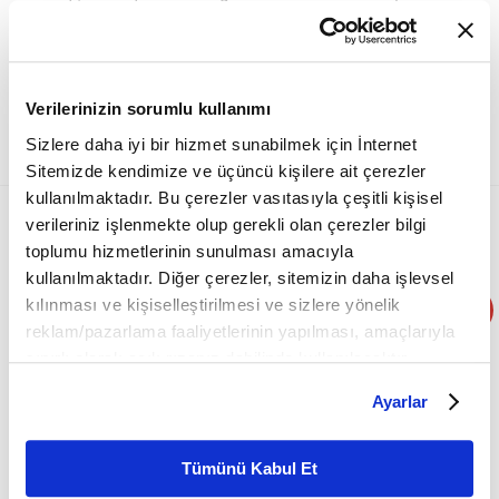
tüm samimiyeti ile yanıtlayan Onbaşı, bu sırada mutfaktaki
meziyetlerini de gösterip iki fit tarif hazırladı. Ortaya
eğlenceli görüntüler çıktı. İşte kamera arkası görüntüler:
Fit Tarifler Haberleri
Verilerinizin sorumlu kullanımı
19 Temmuz 2023 09:50 Güncellenme: 19 Temmuz 2023 Çarşamba 09:50
Sizlere daha iyi bir hizmet sunabilmek için İnternet
Sitemizde kendimize ve üçüncü kişilere ait çerezler
kullanılmaktadır. Bu çerezler vasıtasıyla çeşitli kişisel
verileriniz işlenmekte olup gerekli olan çerezler bilgi
toplumu hizmetlerinin sunulması amacıyla
kullanılmaktadır. Diğer çerezler, sitemizin daha işlevsel
kılınması ve kişiselleştirilmesi ve sizlere yönelik
reklam/pazarlama faaliyetlerinin yapılması, amaçlarıyla
sınırlı olarak açık rızanız dahilinde kullanılacaktır.
Çerezlere ilişkin tercihlerinizi çerez paneli vasıtasıyla
Ayarlar
belirleyebilirsiniz. Çerezlere ilişkin detaylı bilgi için
Ayarlar butonuna tıklayabilir,
Çerez Bilgilendirme
Metnimizi ziyaret edebilirsiniz.
👉🏼 HABERİN VİDEOSUNU İZLEMEK İÇİN TIKLAYIN...
Tümünü Kabul Et
6698 sayılı Kişisel Verilerin Korunması Kanunu uyarınca