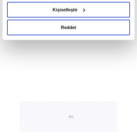
hazırlanmış olan İnternet Sitesi Aydınlatma Metnimizi
Kişiselleştir
okumak ve sitemizi ziyaretiniz kapsamında
gerçekleştirilen veri işleme faaliyetleri ile ilgili daha
detaylı bilgi almak için lütfen
tıklayınız.
Reddet