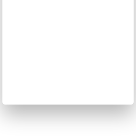
Ağız kokusunu (halitosis) önler
Diş eti iltihabını önler
Diş çürümesini önler
Tat alma duygunuzu iyileştirir
Ağız hijyenini iyileştirir
Dil temizliği, ağız hijyeninin önemli bir parçasıdır.
Dilinizi
düzenli olarak temizlemek, ağız kokusunu, diş eti iltihabını ve diş
çürümesini önlemeye yardımcı olabilir.
👉🏼 3.5 DAKİKADA KARIN KASI VİDEOSUNU İZLEMEK İÇİN
TIKLAYIN...