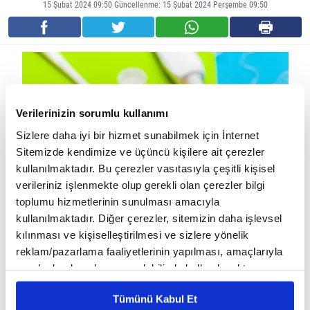
15 Şubat 2024 09:50 Güncellenme: 15 Şubat 2024 Perşembe 09:50
Verilerinizin sorumlu kullanımı
Sizlere daha iyi bir hizmet sunabilmek için İnternet
Sitemizde kendimize ve üçüncü kişilere ait çerezler
kullanılmaktadır. Bu çerezler vasıtasıyla çeşitli kişisel
verileriniz işlenmekte olup gerekli olan çerezler bilgi
toplumu hizmetlerinin sunulması amacıyla
kullanılmaktadır. Diğer çerezler, sitemizin daha işlevsel
Dil temizlemenin birkaç yolu vardır:
kılınması ve kişiselleştirilmesi ve sizlere yönelik
Dil fırçası:
Dil fırçası, dilinizdeki bakterileri ve yiyecek
reklam/pazarlama faaliyetlerinin yapılması, amaçlarıyla
artıklarını nazikçe temizlemek için tasarlanmış özel bir
sınırlı olarak açık rızanız dahilinde kullanılacaktır.
fırçadır. Dil fırçaları eczanelerde ve marketlerde
Çerezlere ilişkin tercihlerinizi çerez paneli vasıtasıyla
satılmaktadır.
Tümünü Kabul Et
belirleyebilirsiniz. Çerezlere ilişkin detaylı bilgi için
Kaşık:
Temiz bir kaşığın arkasını dilinizin arkasına