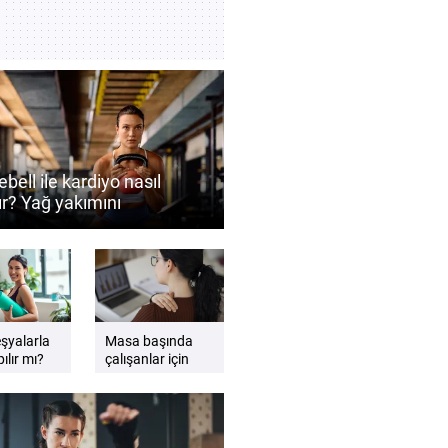
ebell ile kardiyo nasıl
ır? Yağ yakımını
ekleyen antrenman
eri
eşyalarla
Masa başında
ılır mı?
çalışanlar için
gzersiz
etkili sandalye
esnemeleri