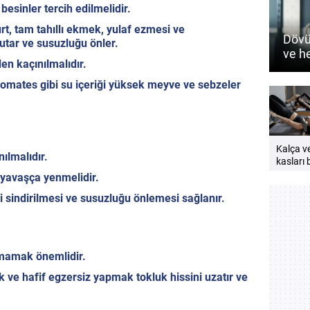
besinler tercih edilmelidir.
rt, tam tahıllı ekmek, yulaf ezmesi ve
Dövü
tutar ve susuzluğu önler.
ve h
en kaçınılmalıdır.
nasıl
domates gibi su içeriği yüksek meyve ve sebzeler
Kalça v
ılmalıdır.
kasları b
neden
 yavaşça yenmelidir.
çalıştırı
i sindirilmesi ve susuzluğu önlemesi sağlanır.
Güçlü v
bir vücu
öneriler
mamak önemlidir.
 ve hafif egzersiz yapmak tokluk hissini uzatır ve