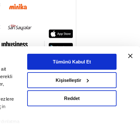
Tümünü Kabul Et
ait
erekli
Kişiselleştir
r,
Reddet
rezlere
çin
ydınlatma
le ilgili
KETİ