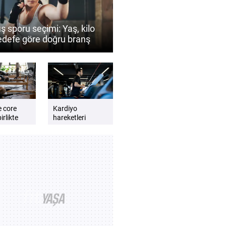
ş sporu seçimi: Yaş, kilo
edefe göre doğru branş
 belirlenir?
e core
Kardiyo
irlikte
hareketleri
günlük enerji
lmalıdır?
seviyesini artırır
e dengeli
mı? Daha zinde
t için
hissetmek için
kardiyo önerileri