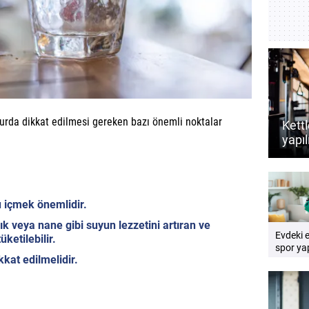
rda dikkat edilmesi gereken bazı önemli noktalar
Kettl
yapıl
dest
rehb
 içmek önemlidir.
k veya nane gibi suyun lezzetini artıran ve
Evdeki 
ketilebilir.
spor yap
at edilmelidir.
Pratik e
rehberi