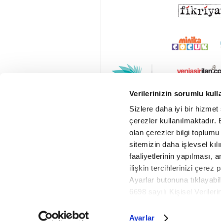
Verilerinizin sorumlu kull
Sizlere daha iyi bir hizmet
çerezler kullanılmaktadır. B
olan çerezler bilgi toplumu
sitemizin daha işlevsel kıl
faaliyetlerinin yapılması, a
ilişkin tercihlerinizi çerez 
Ayarlar butonuna tıklayabil
6698 sayılı Kişisel Verile
Metnimizi okumak ve sitemiz
Cop
daha detaylı bilgi almak iç
Ayarlar