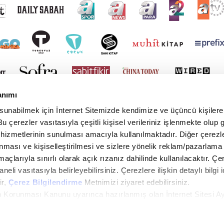
anımı
 sunabilmek için İnternet Sitemizde kendimize ve üçüncü kişilere 
u çerezler vasıtasıyla çeşitli kişisel verileriniz işlenmekte olup g
 hizmetlerinin sunulması amacıyla kullanılmaktadır. Diğer çerezle
ınması ve kişiselleştirilmesi ve sizlere yönelik reklam/pazarlama
maçlarıyla sınırlı olarak açık rızanız dahilinde kullanılacaktır. Çe
paneli vasıtasıyla belirleyebilirsiniz. Çerezlere ilişkin detaylı bilgi i
ir,
Çerez Bilgilendirme
Metnimizi ziyaret edebilirsiniz.
rin Korunması Kanunu uyarınca hazırlanmış olan İnternet Sitesi A
i ziyaretiniz kapsamında gerçekleştirilen veri işleme faaliyetleri i
yright © 2026 Tüm hakları saklıdır. TURKUVAZ HABERLEŞME VE YAYINCILIK ANONİM ŞİR
in lütfen
tıklayınız.