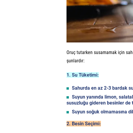
Oruç tutarken susamamak için sahu
şunlardır:
1. Su Tüketimi:
Sahurda en az 2-3 bardak su
Suyun yanında limon, salatalı
susuzluğu gideren besinler de tü
Suyun soğuk olmamasına dikk
2. Besin Seçimi: