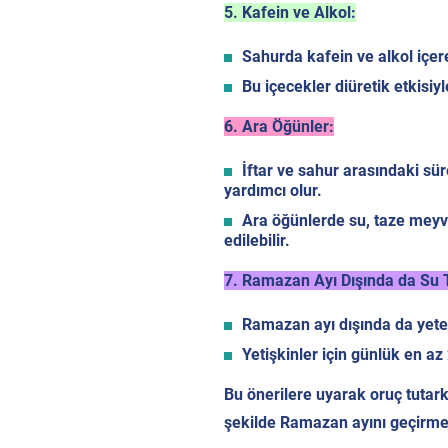
5. Kafein ve Alkol:
Sahurda kafein ve alkol içer
Bu içecekler diüretik etkisiyl
6. Ara Öğünler:
İftar ve sahur arasındaki s
yardımcı olur.
Ara öğünlerde su, taze meyve
edilebilir.
7. Ramazan Ayı Dışında da Su 
Ramazan ayı dışında da yete
Yetişkinler için günlük en az 
Bu önerilere uyarak oruç tutark
şekilde Ramazan ayını geçir