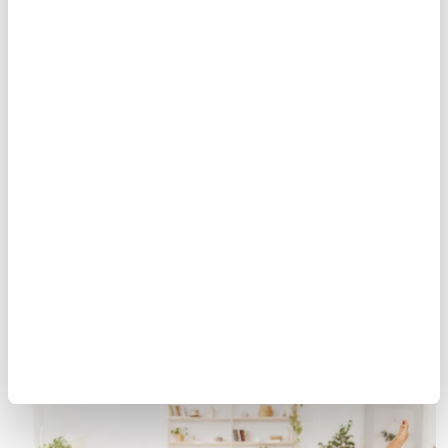
5- Bisiklet Hareketi
Bu hareketi yapmak için matın üzerine uzanın. Dizlerinizi 90
derece açı ile bükün. Kollarınızı boynunuzun altında birleştirin.
Ayaklarınızı havaya kaldırın ve pedal çevirir gibi hareket ettirin.