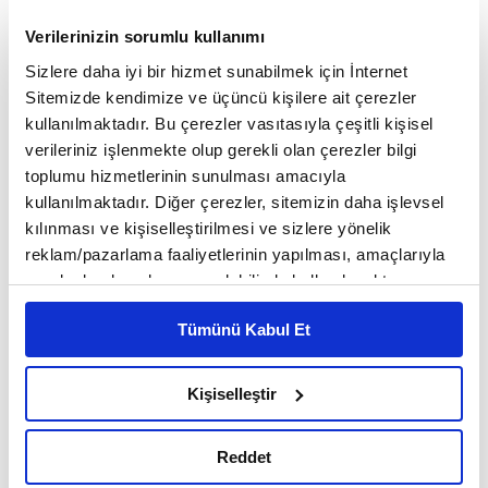
Verilerinizin sorumlu kullanımı
Sizlere daha iyi bir hizmet sunabilmek için İnternet
Sitemizde kendimize ve üçüncü kişilere ait çerezler
kullanılmaktadır. Bu çerezler vasıtasıyla çeşitli kişisel
verileriniz işlenmekte olup gerekli olan çerezler bilgi
toplumu hizmetlerinin sunulması amacıyla
kullanılmaktadır. Diğer çerezler, sitemizin daha işlevsel
kılınması ve kişiselleştirilmesi ve sizlere yönelik
reklam/pazarlama faaliyetlerinin yapılması, amaçlarıyla
sınırlı olarak açık rızanız dahilinde kullanılacaktır.
Çerezlere ilişkin tercihlerinizi çerez paneli vasıtasıyla
Tümünü Kabul Et
2-
Squat
belirleyebilirsiniz. Çerezlere ilişkin detaylı bilgi için
Ayarlar butonuna tıklayabilir,
Çerez Bilgilendirme
Sıkı bir kalçaya sahip olmak için yapılabilecek en temel
Metnimizi ziyaret edebilirsiniz.
Kişiselleştir
hareketlerden biridir. Bacaklarınızı omuz hizasında açın ve
6698 sayılı Kişisel Verilerin Korunması Kanunu uyarınca
sırtınız dik bir şekilde, kalçanızı hafif dışarı iterek çömelin.
hazırlanmış olan İnternet Sitesi Aydınlatma Metnimizi
Reddet
Hareketi yaparken dizleriniz ayak parmaklarınızı geçmemelidir.
okumak ve sitemizi ziyaretiniz kapsamında