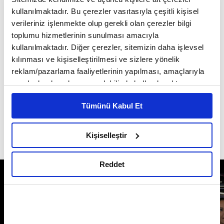
kullanılmaktadır. Bu çerezler vasıtasıyla çeşitli kişisel
verileriniz işlenmekte olup gerekli olan çerezler bilgi
toplumu hizmetlerinin sunulması amacıyla
kullanılmaktadır. Diğer çerezler, sitemizin daha işlevsel
kılınması ve kişiselleştirilmesi ve sizlere yönelik
reklam/pazarlama faaliyetlerinin yapılması, amaçlarıyla
sınırlı olarak açık rızanız dahilinde kullanılacaktır.
Çerezlere ilişkin tercihlerinizi çerez paneli vasıtasıyla
Tümünü Kabul Et
belirleyebilirsiniz. Çerezlere ilişkin detaylı bilgi için
Ayarlar butonuna tıklayabilir,
Çerez Bilgilendirme
Metnimizi ziyaret edebilirsiniz.
Pilates stres yönetimine yardımcı olur mu?
Kişiselleştir
6698 sayılı Kişisel Verilerin Korunması Kanunu uyarınca
hazırlanmış olan İnternet Sitesi Aydınlatma Metnimizi
Reddet
okumak ve sitemizi ziyaretiniz kapsamında
gerçekleştirilen veri işleme faaliyetleri ile ilgili daha
detaylı bilgi almak için lütfen
tıklayınız.