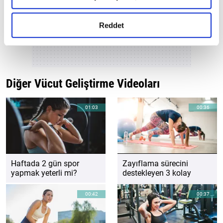
okumak ve sitemizi ziyaretiniz kapsamında
Kategori
gerçekleştirilen veri işleme faaliyetleri ile ilgili daha
detaylı bilgi almak için lütfen
tıklayınız.
Reddet
Diğer Vücut Geliştirme Videoları
01:03
00:36
Haftada 2 gün spor
Zayıflama sürecini
yapmak yeterli mi?
destekleyen 3 kolay
hareket
00:42
00:37