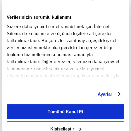
Verilerinizin sorumlu kullanımı
Zayıflama sürecini destekleyen
Sizlere daha iyi bir hizmet sunabilmek için İnternet
3 kolay hareket
Sitemizde kendimize ve üçüncü kişilere ait çerezler
kullanılmaktadır. Bu çerezler vasıtasıyla çeşitli kişisel
verileriniz işlenmekte olup gerekli olan çerezler bilgi
toplumu hizmetlerinin sunulması amacıyla
Kaslar neden ertesi gün ağrır?
kullanılmaktadır. Diğer çerezler, sitemizin daha işlevsel
kılınması ve kişiselleştirilmesi ve sizlere yönelik
reklam/pazarlama faaliyetlerinin yapılması, amaçlarıyla
sınırlı olarak açık rızanız dahilinde kullanılacaktır.
Çerezlere ilişkin tercihlerinizi çerez paneli vasıtasıyla
Üst karın neden her harekette
Ayarlar
çalışmaz?
belirleyebilirsiniz. Çerezlere ilişkin detaylı bilgi için
Ayarlar butonuna tıklayabilir,
Çerez Bilgilendirme
Metnimizi ziyaret edebilirsiniz.
Tümünü Kabul Et
6698 sayılı Kişisel Verilerin Korunması Kanunu uyarınca
hazırlanmış olan İnternet Sitesi Aydınlatma Metnimizi
Kişiselleştir