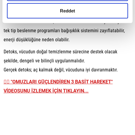
Bu basit adımlar, vücudun kendi detoks mekanizmasını
gerçekleştirilen veri işleme faaliyetleri ile ilgili daha
detaylı bilgi almak için lütfen
tıklayınız.
Reddet
güçlendirir.
Ancak unutulmamalıdır ki, uzun süreli katı detoks diyetleri ya da
tek tip beslenme programları bağışıklık sistemini zayıflatabilir,
enerji düşüklüğüne neden olabilir.
Detoks, vücudun doğal temizlenme sürecine destek olacak
şekilde, dengeli ve bilinçli uygulanmalıdır.
Gerçek detoks; aç kalmak değil, vücuduna iyi davranmaktır.
👉🏼
"OMUZLARI GÜÇLENDİREN 3 BASİT HAREKET"
VİDEOSUNU İZLEMEK İÇİN TIKLAYIN...