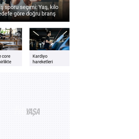
ş sporu seçimi: Yaş, kilo
edefe göre doğru branş
 belirlenir?
e core
Kardiyo
irlikte
hareketleri
günlük enerji
lmalıdır?
seviyesini artırır
e dengeli
mı? Daha zinde
t için
hissetmek için
kardiyo önerileri