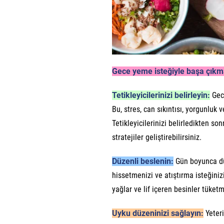
Gece yeme isteğiyle başa çıkma
Tetikleyicilerinizi belirleyin:
Gece
Bu, stres, can sıkıntısı, yorgunluk 
Tetikleyicilerinizi belirledikten s
stratejiler geliştirebilirsiniz.
Düzenli beslenin:
Gün boyunca dü
hissetmenizi ve atıştırma isteğiniz
yağlar ve lif içeren besinler tüketm
Uyku düzeninizi sağlayın:
Yeteri