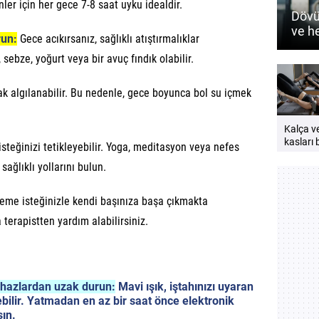
nler için her gece 7-8 saat uyku idealdir.
Dövü
ve h
run:
Gece acıkırsanız, sağlıklı atıştırmalıklar
nasıl
ebze, yoğurt veya bir avuç fındık olabilir.
k algılanabilir. Bu nedenle, gece boyunca bol su içmek
Kalça v
kasları b
steğinizi tetikleyebilir. Yoga, meditasyon veya nefes
neden
sağlıklı yollarını bulun.
çalıştırı
Güçlü v
bir vücu
me isteğinizle kendi başınıza başa çıkmakta
öneriler
 terapistten yardım alabilirsiniz.
ihazlardan uzak durun:
Mavi ışık, iştahınızı uyaran
ebilir. Yatmadan en az bir saat önce elektronik
ın.