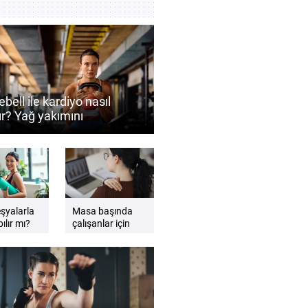
ebell ile kardiyo nasıl
ır? Yağ yakımını
ekleyen antrenman
eri
eşyalarla
Masa başında
ılır mı?
çalışanlar için
gzersiz
etkili sandalye
esnemeleri