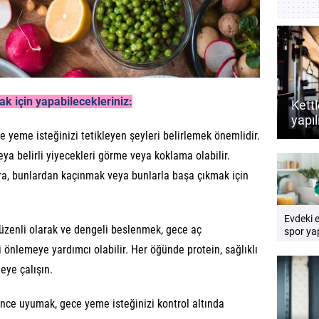
k için yapabilecekleriniz:
Kettl
yapıl
dest
 yeme isteğinizi tetikleyen şeyleri belirlemek önemlidir.
rehb
veya belirli yiyecekleri görme veya koklama olabilir.
onra, bunlardan kaçınmak veya bunlarla başa çıkmak için
Evdeki 
zenli olarak ve dengeli beslenmek, gece aç
spor yap
Pratik e
i önlemeye yardımcı olabilir. Her öğünde protein, sağlıklı
rehberi
eye çalışın.
nce uyumak, gece yeme isteğinizi kontrol altında