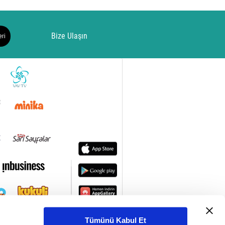
Bize Ulaşın
eri
Tümünü Kabul Et