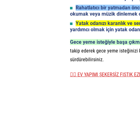
Rahatlatıcı bir yatmadan önce
okumak veya müzik dinlemek ol
Yatak odanızı karanlık ve ser
yardımcı olmak için yatak odanı
Gece yeme isteğiyle başa çıkm
takip ederek gece yeme isteğinizi k
sürdürebilirsiniz.
👉🏼 EV YAPIMI ŞEKERSİZ FISTIK E