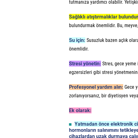
tutmanıza yardımcı olabilir. Yetişki
Sağlıklı atıştırmalıklar bulundu
bulundurmak önemlidir. Bu, meyve, s
Su için:
Susuzluk bazen açlık olara
önemlidir.
Stresi yönetin:
Stres, gece yeme i
egzersizleri gibi stresi yönetmenin 
Profesyonel yardım alın:
Gece ye
zorlanıyorsanız, bir diyetisyen veya
Ek olarak:
Yatmadan önce elektronik c
hormonların salınımını tetikley
cihazlardan uzak durmaya çalış