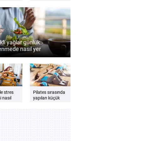
 neden
besinler nelerdir?
ir?
Performansı
destekleyen besin
önerileri
klı yağlar günlük
enmede nasıl yer
ıdır?
ile stres
Pilates sırasında
 nasıl
yapılan küçük
nebilir?
teknik hatalar
e beden
nelere yol
ni
açabilir?
iren