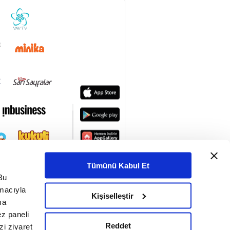
Tümünü Kabul Et
Bu
amacıyla
Kişiselleştir
ma
ez paneli
Reddet
i ziyaret