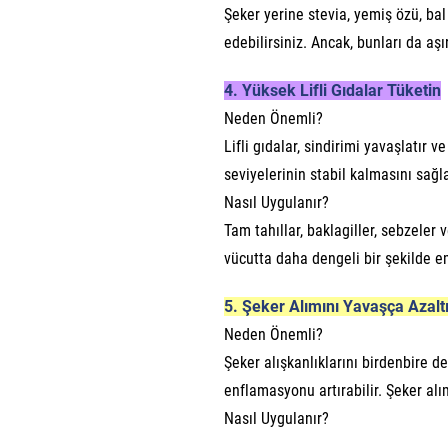
Şeker yerine stevia, yemiş özü, bal
edebilirsiniz. Ancak, bunları da a
4. Yüksek Lifli Gıdalar Tüketin
Neden Önemli?
Lifli gıdalar, sindirimi yavaşlatır 
seviyelerinin stabil kalmasını sağl
Nasıl Uygulanır?
Tam tahıllar, baklagiller, sebzeler 
vücutta daha dengeli bir şekilde em
5. Şeker Alımını Yavaşça Azalt
Neden Önemli?
Şeker alışkanlıklarını birdenbire de
enflamasyonu artırabilir. Şeker alı
Nasıl Uygulanır?