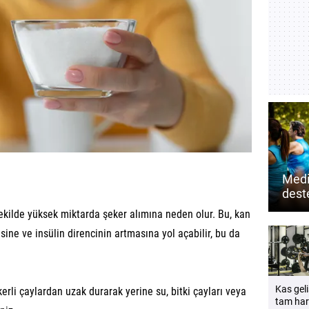
Medi
dest
mu? 
 şekilde yüksek miktarda şeker alımına neden olur. Bu, kan
zihin
sine ve insülin direncinin artmasına yol açabilir, bu da
Kas geli
kerli çaylardan uzak durarak yerine su, bitki çayları veya
tam har