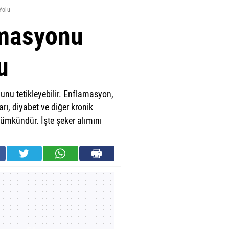
Yolu
amasyonu
u
nunu tetikleyebilir. Enflamasyon,
rı, diyabet ve diğer kronik
 mümkündür. İşte şeker alımını