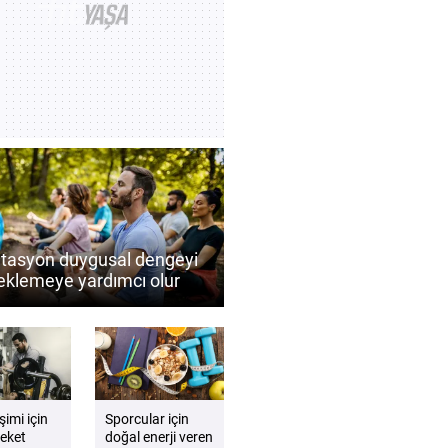
tasyon duygusal dengeyi
eklemeye yardımcı olur
Düzenli meditasyonun
sel iyi oluşa katkıları
şimi için
Sporcular için
eket
doğal enerji veren