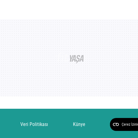
Veri Politikası
Künye
Çerez İzinl