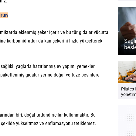
niz.
açıklığı
önemlid
urun
 miktarda eklenmiş şeker içerir ve bu tür gıdalar vücutta
Sağlı
afine karbonhidratlar da kan şekerini hızla yükselterek
besl
almal
 sağlıklı yağlarla hazırlanmış ev yapımı yemekler
paketlenmiş gıdalar yerine doğal ve taze besinlere
Pilates 
yönetimi
destekle
Zihin v
dengesi
arından biri, doğal tatlandırıcılar kullanmaktır. Bu
güçlend
öneriler
 bir şekilde yükseltmez ve enflamasyonu tetiklemez.