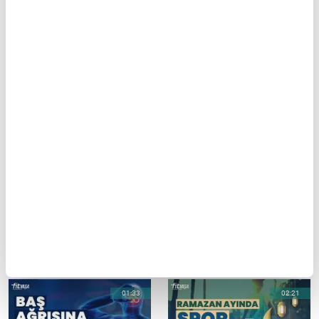
Kategori
Diğer Diyetisyen Önerileri Videoları
02:22
02:29
Oruç tutarken spor
Lipödem nedir?
yapmak zararlı mı?
Lipödemle baş etmek için
Uzmanından açıklama
nasıl beslenilmelidir?
01:33
02:21