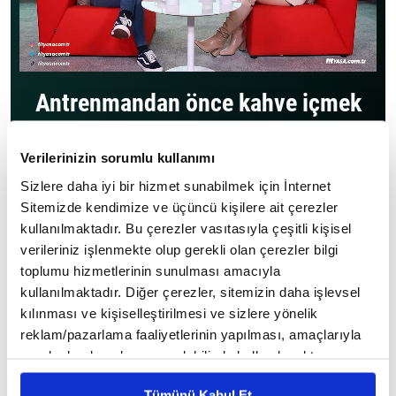
Antrenmandan önce kahve içmek
fayda sağlar mı?
Verilerinizin sorumlu kullanımı
Antrenmandan önce kahve içmek performansı gerçekten
artırır mı? Kafeinin yağ yakımı ve odaklanma üzerindeki
Sizlere daha iyi bir hizmet sunabilmek için İnternet
etkilerini uzman görüşüyle ele aldık.
Sitemizde kendimize ve üçüncü kişilere ait çerezler
kullanılmaktadır. Bu çerezler vasıtasıyla çeşitli kişisel
Diyetisyen Önerileri Videoları
verileriniz işlenmekte olup gerekli olan çerezler bilgi
Giriş Tarihi: 02 Şubat 2026 10:38 Güncelleme Tarihi: 02 Şubat 2026 10:49
toplumu hizmetlerinin sunulması amacıyla
kullanılmaktadır. Diğer çerezler, sitemizin daha işlevsel
kılınması ve kişiselleştirilmesi ve sizlere yönelik
İlgili Videolar
reklam/pazarlama faaliyetlerinin yapılması, amaçlarıyla
4 Yeni Video Önerisi
sınırlı olarak açık rızanız dahilinde kullanılacaktır.
Çerezlere ilişkin tercihlerinizi çerez paneli vasıtasıyla
Oruç tutarken spor yapmak
Tümünü Kabul Et