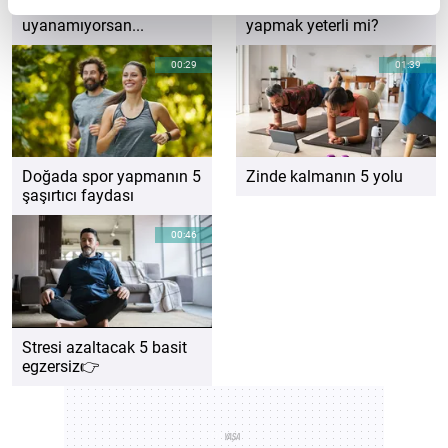
Sabahları
Haftada 2 gün spor
uyanamıyorsan...
yapmak yeterli mi?
00:29
01:39
Doğada spor yapmanın 5
Zinde kalmanın 5 yolu
şaşırtıcı faydası
00:46
Stresi azaltacak 5 basit
egzersiz👉