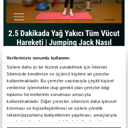
2.5 Dakikada Yağ Yakıcı Tüm Vücut
Hareketi | Jumping Jack Nasıl
Yapılır?
Verilerinizin sorumlu kullanımı
Evde spor yapmak, özellikle pandemi döneminin
Sizlere daha iyi bir hizmet sunabilmek için İnternet
ardından oldukça ilgi çeken bir konu oldu. İş yoğunluğu
Sitemizde kendimize ve üçüncü kişilere ait çerezler
olan insanlar için de bir kurtarıcı görevi gören evde
kullanılmaktadır. Bu çerezler vasıtasıyla çeşitli kişisel
yapılabilecek spor hareketleri serimize Jumping Jack
verileriniz işlenmekte olup gerekli olan çerezler bilgi
hareketi ile devam ediyoruz. Pilates eğitmeni Eda Nur
toplumu hizmetlerinin sunulması amacıyla
Bektaş, Fit Yaşa için anlattı...
kullanılmaktadır. Diğer çerezler, sitemizin daha işlevsel
Kardiyo Hareketleri Videoları
kılınması ve kişiselleştirilmesi ve sizlere yönelik
Giriş Tarihi: 15 Şubat 2023 10:22 Güncelleme Tarihi: 27 Şubat 2023 16:46
reklam/pazarlama faaliyetlerinin yapılması, amaçlarıyla
sınırlı olarak açık rızanız dahilinde kullanılacaktır.