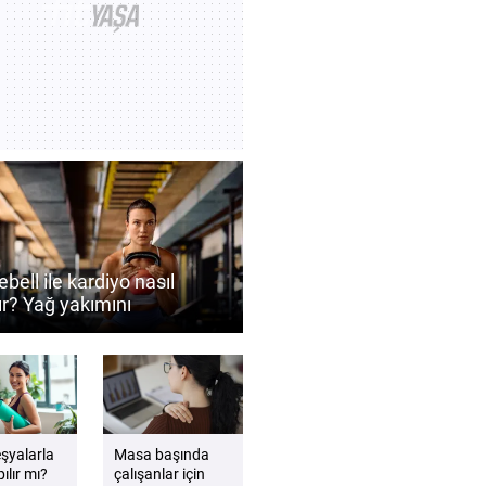
ebell ile kardiyo nasıl
ır? Yağ yakımını
ekleyen antrenman
eri
eşyalarla
Masa başında
ılır mı?
çalışanlar için