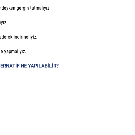
indeyken gergin tutmalıyız.
ıyız.
ederek indirmeliyiz.
de yapmalıyız.
ERNATİF NE YAPILABİLİR?