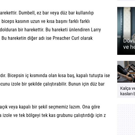
Pratik e
rehberi
arekettir. Dumbell, ez bar veya düz bar kullanılıp
e biceps kasının uzun ve kısa başını farklı farklı
 dolduran bir harekettir. Bu hareketi ünlendiren Larry
 Bu hareketin diğer adı ise Preacher Curl olarak
Dövü
ve h
nasıl
dır. Bicepsin iç kısmında olan kısa baş, kapalı tutuşta ise
unu izole bir şekilde çalıştırabilir. Bunun için düz bar
Kalça v
kasları b
neden
çalıştırı
 açık veya kapalı bir şekil seçmemiz lazım. Ona göre
Güçlü v
ha izole ve tek bölgeyi tek kas grubunu çalıştırdığı için z
bir vücu
öneriler