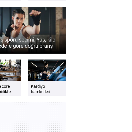
gzersiz
etkili sandalye
esnemeleri
ş sporu seçimi: Yaş, kilo
edefe göre doğru branş
 belirlenir?
e core
Kardiyo
irlikte
hareketleri
günlük enerji
lmalıdır?
seviyesini artırır
e dengeli
mı? Daha zinde
t için
hissetmek için
kardiyo önerileri