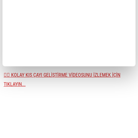
yapın.
Bacak esnetme:
Ayakta dururken bir bacağınızı öne doğru
uzatıp ayak parmağınıza dokunmaya çalışın.
Bacak arka kısmı esnetme:
Ayakta dururken öne doğru eğilip
parmak uçlarınıza dokunmaya çalışın.
Bel esnetme:
Ayakta dururken kollarınızı başınızın üstünde
birleştirip yanlara doğru eğilin.
👉🏼 KOLAY KIŞ ÇAYI GELİŞTİRME VİDEOSUNU İZLEMEK İÇİN
TIKLAYIN...