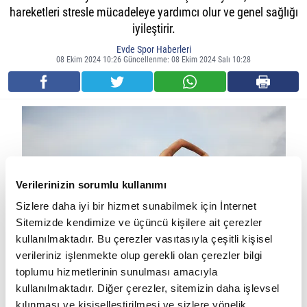
hareketleri stresle mücadeleye yardımcı olur ve genel sağlığı
iyileştirir.
Evde Spor Haberleri
08 Ekim 2024 10:26 Güncellenme: 08 Ekim 2024 Salı 10:28
Verilerinizin sorumlu kullanımı
Sizlere daha iyi bir hizmet sunabilmek için İnternet
Sitemizde kendimize ve üçüncü kişilere ait çerezler
kullanılmaktadır. Bu çerezler vasıtasıyla çeşitli kişisel
verileriniz işlenmekte olup gerekli olan çerezler bilgi
Esnemenin Faydaları
toplumu hizmetlerinin sunulması amacıyla
kullanılmaktadır. Diğer çerezler, sitemizin daha işlevsel
Eklemlerde hareket açıklığı:
Günlük aktiviteleri daha kolay ve
kılınması ve kişiselleştirilmesi ve sizlere yönelik