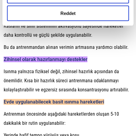
gerçekleştirilen veri işleme faaliyetleri ile ilgili daha
Araştırmalar, uygun şekilde yapılan ısınmanın egzersiz
detaylı bilgi almak için lütfen
tıklayınız.
Reddet
performansına olumlu katkı sağlayabileceğini göstermektedir.
Kasların ve sinir sisteminin aktivasyonu sayesinde hareketler
daha kontrollü ve güçlü şekilde uygulanabilir.
Bu da antrenmandan alınan verimin artmasına yardımcı olabilir.
Zihinsel olarak hazırlanmayı destekler
Isınma yalnızca fiziksel değil, zihinsel hazırlık açısından da
önemlidir. Kısa bir hazırlık süreci antrenmana odaklanmayı
kolaylaştırabilir ve egzersiz sırasında konsantrasyonu artırabilir.
Evde uygulanabilecek basit ısınma hareketleri
Antrenman öncesinde aşağıdaki hareketlerden oluşan 5-10
dakikalık bir rutin uygulanabilir:
Yerinde hafif tempo yürüyüş veya koşu