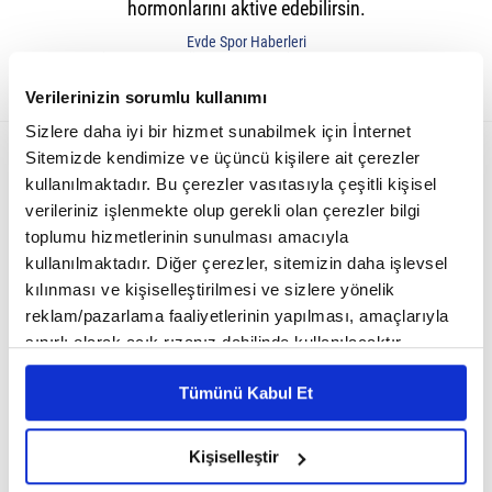
hormonlarını aktive edebilirsin.
Evde Spor Haberleri
08 Ekim 2025 09:23 Güncellenme: 08 Ekim 2025 Çarşamba 09:23
Verilerinizin sorumlu kullanımı
Sizlere daha iyi bir hizmet sunabilmek için İnternet
Sitemizde kendimize ve üçüncü kişilere ait çerezler
kullanılmaktadır. Bu çerezler vasıtasıyla çeşitli kişisel
verileriniz işlenmekte olup gerekli olan çerezler bilgi
toplumu hizmetlerinin sunulması amacıyla
kullanılmaktadır. Diğer çerezler, sitemizin daha işlevsel
kılınması ve kişiselleştirilmesi ve sizlere yönelik
reklam/pazarlama faaliyetlerinin yapılması, amaçlarıyla
sınırlı olarak açık rızanız dahilinde kullanılacaktır.
Çerezlere ilişkin tercihlerinizi çerez paneli vasıtasıyla
Tümünü Kabul Et
belirleyebilirsiniz. Çerezlere ilişkin detaylı bilgi için
Vücudun her sabah "yeniden başlamak" için bir denge arar. Ancak
Ayarlar butonuna tıklayabilir,
Çerez Bilgilendirme
hareketsiz şekilde güne başlamak, kortizol (stres hormonu)
Metnimizi ziyaret edebilirsiniz.
Kişiselleştir
seviyelerini yükseltirken serotonin ve dopamini baskılar.
6698 sayılı Kişisel Verilerin Korunması Kanunu uyarınca