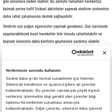
gibi sorunlara neden olabilir. Bu süreçte tamamen hareketsiz
kalmak yerine hafif fiziksel aktiviteler yapmak sindirim sisteminin
daha rahat çalışmasına destek sağlayabilir.
Sindirim için yoğun egzersizler yapmak gerekmez. Gün içerisinde
uygulanabilecek basit hareketler bile vücudu rahatlatabilir ve
bayram sürecinin daha konforlu geçmesine yardımcı olabilir.
Yemek sonrası kısa yürüyüşler
Bayramda sindirimi desteklemek için en pratik yöntemlerden biri
hafif tempolu yürüyüşlerdir. Özellikle yemeklerden sonra yapılan
Verilerinizin sorumlu kullanımı
10-20 dakikalık yürüyüşler mideyi zorlamadan hareket etmeyi
Sizlere daha iyi bir hizmet sunabilmek için İnternet
sağlayabilir ve şişkinlik hissinin azalmasına yardımcı olabilir.
Sitemizde kendimize ve üçüncü kişilere ait çerezler
kullanılmaktadır. Bu çerezler vasıtasıyla çeşitli kişisel
Hafif esneme hareketleri
verileriniz işlenmekte olup gerekli olan çerezler bilgi
toplumu hizmetlerinin sunulması amacıyla
Uzun süre oturmak karın ve bel bölgesinde gerginlik oluşturabilir.
kullanılmaktadır. Diğer çerezler, sitemizin daha işlevsel
Hafif esneme hareketleri kasların rahatlamasına yardımcı olabilir.