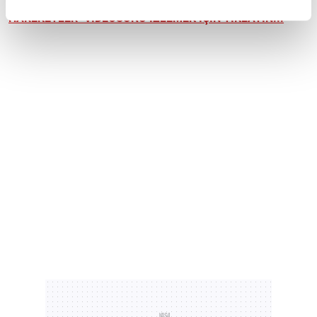
HAREKETLER" VİDEOSUNU İZLEMEK İÇİN TIKLAYIN...