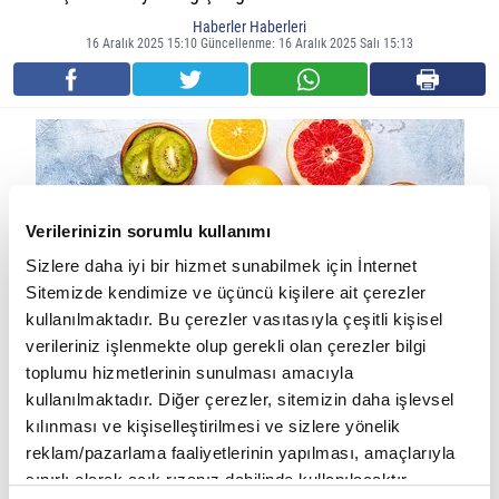
Haberler Haberleri
16 Aralık 2025 15:10 Güncellenme: 16 Aralık 2025 Salı 15:13
Verilerinizin sorumlu kullanımı
Sizlere daha iyi bir hizmet sunabilmek için İnternet
Sitemizde kendimize ve üçüncü kişilere ait çerezler
kullanılmaktadır. Bu çerezler vasıtasıyla çeşitli kişisel
verileriniz işlenmekte olup gerekli olan çerezler bilgi
toplumu hizmetlerinin sunulması amacıyla
Kış aylarında bağışıklık neden zayıflar?
kullanılmaktadır. Diğer çerezler, sitemizin daha işlevsel
kılınması ve kişiselleştirilmesi ve sizlere yönelik
Kış mevsiminde güneş ışığının azalması, kapalı alanlarda daha
reklam/pazarlama faaliyetlerinin yapılması, amaçlarıyla
fazla vakit geçirilmesi ve fiziksel aktivitenin düşmesi bağışıklık
sınırlı olarak açık rızanız dahilinde kullanılacaktır.