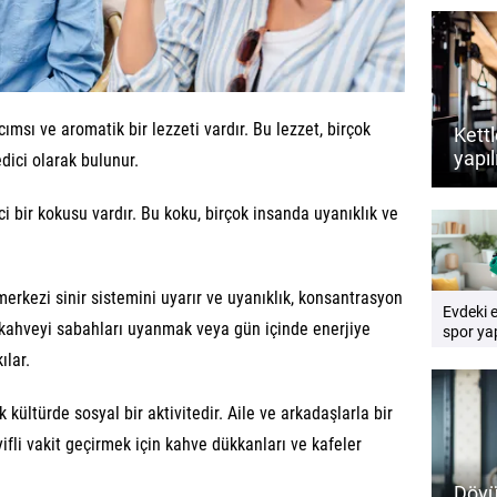
msı ve aromatik bir lezzeti vardır. Bu lezzet, birçok
Kettl
yapıl
edici olarak bulunur.
dest
rehb
 bir kokusu vardır. Bu koku, birçok insanda uyanıklık ve
rkezi sinir sistemini uyarır ve uyanıklık, konsantrasyon
Evdeki 
da kahveyi sabahları uyanmak veya gün içinde enerjiye
spor yap
Pratik e
ılar.
rehberi
kültürde sosyal bir aktivitedir. Aile ve arkadaşlarla bir
fli vakit geçirmek için kahve dükkanları ve kafeler
Dövü