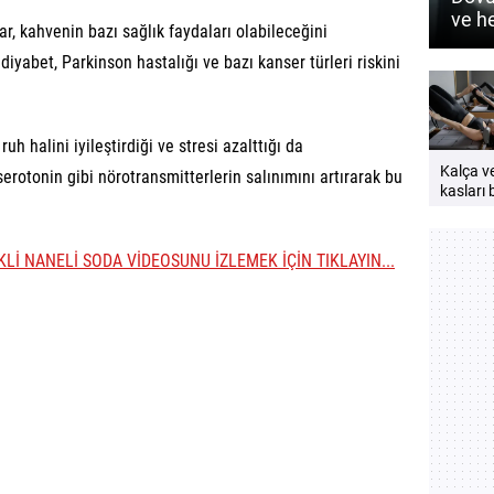
ve h
r, kahvenin bazı sağlık faydaları olabileceğini
nasıl
diyabet, Parkinson hastalığı ve bazı kanser türleri riskini
uh halini iyileştirdiği ve stresi azalttığı da
Kalça v
erotonin gibi nörotransmitterlerin salınımını artırarak bu
kasları b
neden
çalıştırı
Güçlü v
LEKLİ NANELİ SODA VİDEOSUNU İZLEMEK İÇİN TIKLAYIN...
bir vücu
öneriler