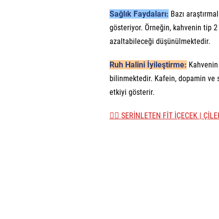
Sağlık Faydaları:
Bazı araştırmala
gösteriyor. Örneğin, kahvenin tip 2 
azaltabileceği düşünülmektedir.
Ruh Halini İyileştirme:
Kahvenin r
bilinmektedir. Kafein, dopamin ve s
etkiyi gösterir.
👉🏼 SERİNLETEN FİT İÇECEK | Çİ