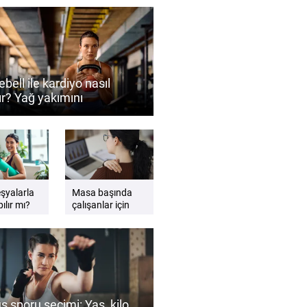
ebell ile kardiyo nasıl
ır? Yağ yakımını
ekleyen antrenman
eri
eşyalarla
Masa başında
ılır mı?
çalışanlar için
gzersiz
etkili sandalye
esnemeleri
ş sporu seçimi: Yaş, kilo