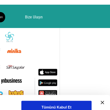
Bize Ulaşın
eri
Tümünü Kabul Et