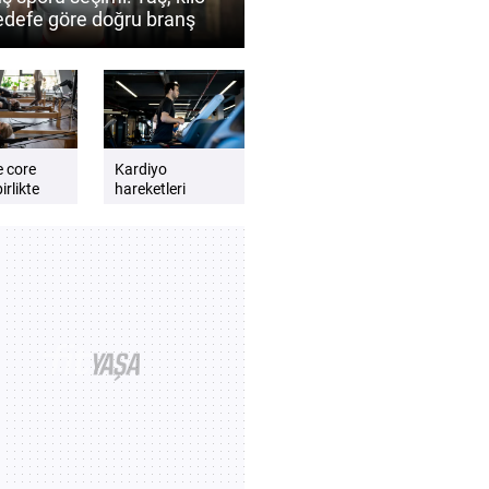
edefe göre doğru branş
 belirlenir?
e core
Kardiyo
irlikte
hareketleri
günlük enerji
lmalıdır?
seviyesini artırır
e dengeli
mı? Daha zinde
t için
hissetmek için
kardiyo önerileri