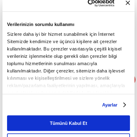
Doğru teknikle uygulandığında
Verilerinizin sorumlu kullanımı
Evde yapılan mat pilatesin etkili olabilmesi için hareketlerin
Sizlere daha iyi bir hizmet sunabilmek için İnternet
doğru formda yapılması büyük önem taşır. Özellikle merkez bölge
Sitemizde kendimize ve üçüncü kişilere ait çerezler
(core) aktivasyonu ve nefes kontrolü, egzersizin verimini
kullanılmaktadır. Bu çerezler vasıtasıyla çeşitli kişisel
doğrudan etkiler. Bilinçli uygulanan kısa süreli antrenmanlar bile
verileriniz işlenmekte olup gerekli olan çerezler bilgi
toplumu hizmetlerinin sunulması amacıyla
kas kontrolünü ve dayanıklılığı artırabilir.
kullanılmaktadır. Diğer çerezler, sitemizin daha işlevsel
Düzenli uygulama ile gelişim sağlar
kılınması ve kişiselleştirilmesi ve sizlere yönelik
reklam/pazarlama faaliyetlerinin yapılması, amaçlarıyla
sınırlı olarak açık rızanız dahilinde kullanılacaktır.
Haftada 2–4 gün yapılan mat pilates; kas gücünü artırır, esnekliği
Çerezlere ilişkin tercihlerinizi çerez paneli vasıtasıyla
destekler ve vücut farkındalığını geliştirir. Düzenli pratik, özellikle
Ayarlar
belirleyebilirsiniz. Çerezlere ilişkin detaylı bilgi için
bel, kalça ve karın bölgesinde güçlenme sağlar.
Ayarlar butonuna tıklayabilir,
Çerez Bilgilendirme
Metnimizi ziyaret edebilirsiniz.
Tümünü Kabul Et
Duruş ve denge üzerindeki etkisi
6698 sayılı Kişisel Verilerin Korunması Kanunu uyarınca
hazırlanmış olan İnternet Sitesi Aydınlatma Metnimizi