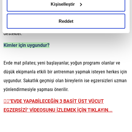
Kişiselleştir
Mat pilates, postür kaslarını hedef aldığı için evde
okumak ve sitemizi ziyaretiniz kapsamında
gerçekleştirilen veri işleme faaliyetleri ile ilgili daha
uygulandığında bile duruş bozukluklarının iyileştirilmesine katkı
detaylı bilgi almak için lütfen
tıklayınız.
Reddet
sağlar. Aynı zamanda denge ve koordinasyon gelişimini
destekler.
Kimler için uygundur?
Evde mat pilates; yeni başlayanlar, yoğun programı olanlar ve
düşük ekipmanla etkili bir antrenman yapmak isteyen herkes için
uygundur. Sakatlık geçmişi olan bireylerin ise egzersizleri uzman
yönlendirmesiyle yapması önerilir.
👉🏼
"EVDE YAPABİLECEĞİN 3 BASİT ÜST VÜCUT
EGZERSİZİ" VİDEOSUNU İZLEMEK İÇİN TIKLAYIN...