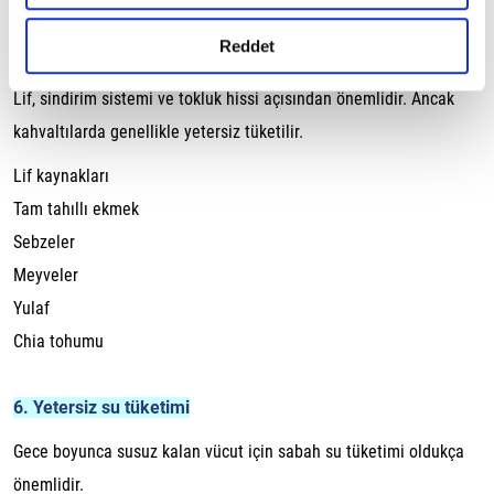
gerçekleştirilen veri işleme faaliyetleri ile ilgili daha
detaylı bilgi almak için lütfen
tıklayınız.
Reddet
5. Lif tüketiminin yetersiz olması
Lif, sindirim sistemi ve tokluk hissi açısından önemlidir. Ancak
kahvaltılarda genellikle yetersiz tüketilir.
Lif kaynakları
Tam tahıllı ekmek
Sebzeler
Meyveler
Yulaf
Chia tohumu
6. Yetersiz su tüketimi
Gece boyunca susuz kalan vücut için sabah su tüketimi oldukça
önemlidir.