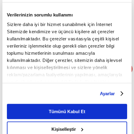
Yumurta
Verilerinizin sorumlu kullanımı
Peynir
Sizlere daha iyi bir hizmet sunabilmek için İnternet
Yoğurt
Sitemizde kendimize ve üçüncü kişilere ait çerezler
Kefir
kullanılmaktadır. Bu çerezler vasıtasıyla çeşitli kişisel
Şekersiz protein kaynakları
verileriniz işlenmekte olup gerekli olan çerezler bilgi
toplumu hizmetlerinin sunulması amacıyla
kullanılmaktadır. Diğer çerezler, sitemizin daha işlevsel
4. Şekerli kahvaltılık ürünleri sık tüketmek
kılınması ve kişiselleştirilmesi ve sizlere yönelik
Hazır gevrekler, çikolatalı sürülebilir ürünler ve yüksek şeker
reklam/pazarlama faaliyetlerinin yapılması, amaçlarıyla
sınırlı olarak açık rızanız dahilinde kullanılacaktır.
içeren paketli kahvaltılıklar kan şekeri dalgalanmalarına neden
Çerezlere ilişkin tercihlerinizi çerez paneli vasıtasıyla
olabilir.
Ayarlar
belirleyebilirsiniz. Çerezlere ilişkin detaylı bilgi için
Ayarlar butonuna tıklayabilir,
Çerez Bilgilendirme
Sonuçları
Metnimizi ziyaret edebilirsiniz.
Tümünü Kabul Et
Hızlı acıkma
6698 sayılı Kişisel Verilerin Korunması Kanunu uyarınca
Enerji düşüşü
hazırlanmış olan İnternet Sitesi Aydınlatma Metnimizi
Kişiselleştir
Tatlı isteğinin artması
okumak ve sitemizi ziyaretiniz kapsamında